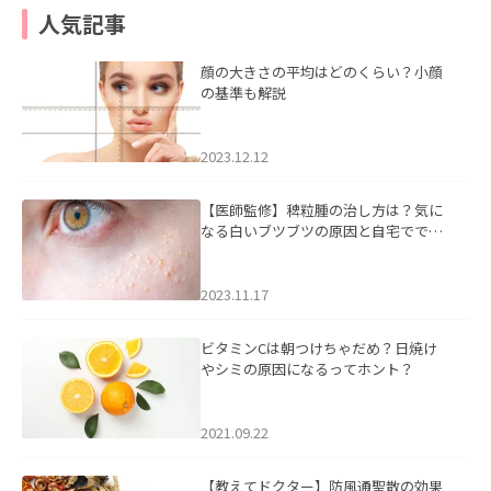
人気記事
顔の大きさの平均はどのくらい？小顔
の基準も解説
2023.12.12
【医師監修】稗粒腫の治し方は？気に
なる白いブツブツの原因と自宅ででき
るケアについて
2023.11.17
ビタミンCは朝つけちゃだめ？日焼け
やシミの原因になるってホント？
2021.09.22
【教えてドクター】防風通聖散の効果