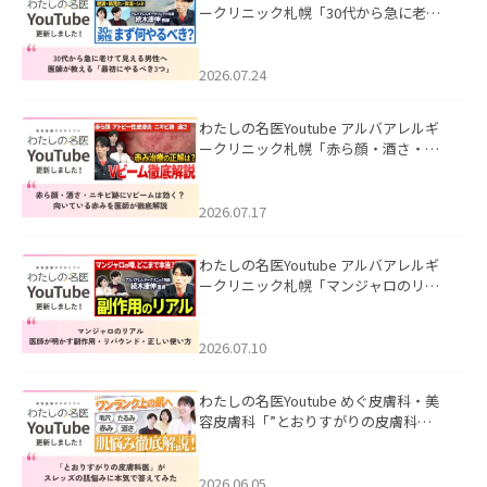
ークリニック札幌「30代から急に老け
て見える男性へ｜医師が教える「最初
にやるべき3つ」」を公開いたしまし
た。
2026.07.24
わたしの名医Youtube アルバアレルギ
ークリニック札幌「赤ら顔・酒さ・ニ
キビ跡にVビームは効く？向いている赤
みを医師が徹底解説」を公開いたしま
した。
2026.07.17
わたしの名医Youtube アルバアレルギ
ークリニック札幌「マンジャロのリア
ル｜医師が明かす副作用・リバウン
ド・正しい使い方」を公開いたしまし
た。
2026.07.10
わたしの名医Youtube めぐ皮膚科・美
容皮膚科「”とおりすがりの皮膚科
医”がスレッズの肌悩みに本気で答えて
みた」を公開いたしました。
2026.06.05