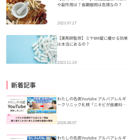
や副作用は？長期服用は危険なの？
2023.07.27
【薬剤師監修】ミヤBM錠に痩せる効果
は本当にあるの？
2023.11.10
新着記事
わたしの名医Youtube アルバアレルギ
ークリニック札幌「ニキビが皮膚科で
も治らない理由｜繰り返す人が次に考
える治療を医師が解説」を公開いたし
ました。
2026.08.07
わたしの名医Youtube アルバアレルギ