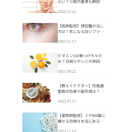
らい？小顔の基準も解説
2023.12.12
【医師監修】稗粒腫の治し
方は？気になる白いブツブ
ツの原因と自宅でできるケ
2023.11.17
アについて
ビタミンCは朝つけちゃだ
め？日焼けやシミの原因に
なるってホント？
2021.09.22
【教えてドクター】防風通
聖散の効果や副作用は？長
期服用は危険なの？
2023.07.27
【薬剤師監修】ミヤBM錠に
痩せる効果は本当にある
の？
2023.11.10