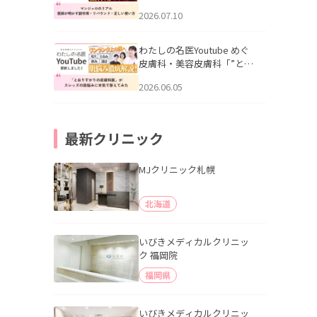
幌「マンジャロのリアル｜
2026.07.10
医師が明かす副作用・リバ
ウンド・正しい使い方」を
公開いたしました。
わたしの名医Youtube めぐ
皮膚科・美容皮膚科「”とお
りすがりの皮膚科医”がスレ
2026.06.05
ッズの肌悩みに本気で答え
てみた」を公開いたしまし
た。
最新クリニック
MJクリニック札幌
北海道
いびきメディカルクリニッ
ク 福岡院
福岡県
いびきメディカルクリニッ