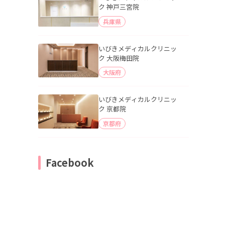
ク 神戸三宮院
兵庫県
いびきメディカルクリニッ
ク 大阪梅田院
大阪府
いびきメディカルクリニッ
ク 京都院
京都府
Facebook