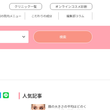
クリニック一覧
オンラインコスメ診断
題の院内メニュー
こだわりの成分
編集部コラム
人気記事
顔の大きさの平均はどのく