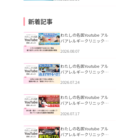
新着記事
わたしの名医Youtube アル
バアレルギークリニック札
幌「ニキビが皮膚科でも治
2026.08.07
らない理由｜繰り返す人が
次に考える治療を医師が解
説」を公開いたしました。
わたしの名医Youtube アル
バアレルギークリニック札
幌「30代から急に老けて見
2026.07.24
える男性へ｜医師が教える
「最初にやるべき3つ」」を
公開いたしました。
わたしの名医Youtube アル
バアレルギークリニック札
幌「赤ら顔・酒さ・ニキビ
2026.07.17
跡にVビームは効く？向いて
いる赤みを医師が徹底解
説」を公開いたしました。
わたしの名医Youtube アル
バアレルギークリニック札