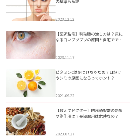
の基準も解説
2023.12.12
【医師監修】稗粒腫の治し方は？気に
なる白いブツブツの原因と自宅ででき
るケアについて
2023.11.17
ビタミンCは朝つけちゃだめ？日焼け
やシミの原因になるってホント？
2021.09.22
【教えてドクター】防風通聖散の効果
や副作用は？長期服用は危険なの？
2023.07.27