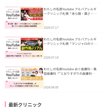
わたしの名医Youtube アルバアレルギ
ークリニック札幌「赤ら顔・酒さ・ニ
キビ跡にVビームは効く？向いている赤
みを医師が徹底解説」を公開いたしま
した。
2026.07.17
わたしの名医Youtube アルバアレルギ
ークリニック札幌「マンジャロのリア
ル｜医師が明かす副作用・リバウン
ド・正しい使い方」を公開いたしまし
た。
2026.07.10
わたしの名医Youtube めぐ皮膚科・美
容皮膚科「”とおりすがりの皮膚科
医”がスレッズの肌悩みに本気で答えて
みた」を公開いたしました。
2026.06.05
最新クリニック