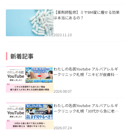
【薬剤師監修】ミヤBM錠に痩せる効果
は本当にあるの？
2023.11.10
新着記事
わたしの名医Youtube アルバアレルギ
ークリニック札幌「ニキビが皮膚科で
も治らない理由｜繰り返す人が次に考
える治療を医師が解説」を公開いたし
ました。
2026.08.07
わたしの名医Youtube アルバアレルギ
ークリニック札幌「30代から急に老け
て見える男性へ｜医師が教える「最初
にやるべき3つ」」を公開いたしまし
た。
2026.07.24