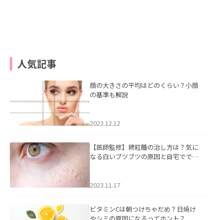
人気記事
顔の大きさの平均はどのくらい？小顔
の基準も解説
2023.12.12
【医師監修】稗粒腫の治し方は？気に
なる白いブツブツの原因と自宅ででき
るケアについて
2023.11.17
ビタミンCは朝つけちゃだめ？日焼け
やシミの原因になるってホント？