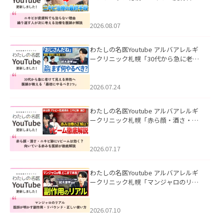
も治らない理由｜繰り返す人が次に考
える治療を医師が解説」を公開いたし
ました。
2026.08.07
わたしの名医Youtube アルバアレルギ
ークリニック札幌「30代から急に老け
て見える男性へ｜医師が教える「最初
にやるべき3つ」」を公開いたしまし
た。
2026.07.24
わたしの名医Youtube アルバアレルギ
ークリニック札幌「赤ら顔・酒さ・ニ
キビ跡にVビームは効く？向いている赤
みを医師が徹底解説」を公開いたしま
した。
2026.07.17
わたしの名医Youtube アルバアレルギ
ークリニック札幌「マンジャロのリア
ル｜医師が明かす副作用・リバウン
ド・正しい使い方」を公開いたしまし
た。
2026.07.10