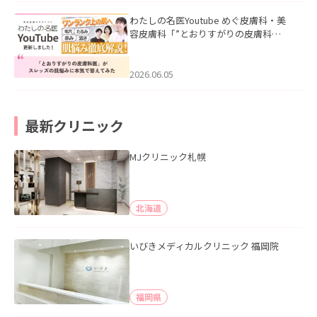
わたしの名医Youtube めぐ皮膚科・美
容皮膚科「”とおりすがりの皮膚科
医”がスレッズの肌悩みに本気で答えて
みた」を公開いたしました。
2026.06.05
最新クリニック
MJクリニック札幌
北海道
いびきメディカルクリニック 福岡院
福岡県