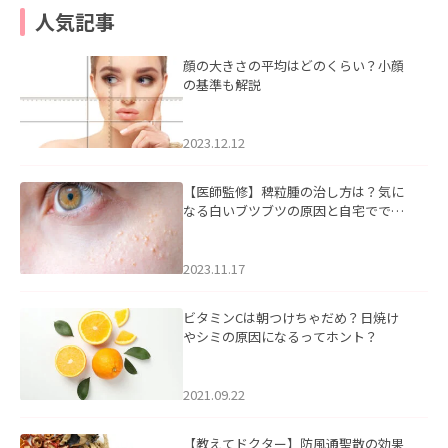
人気記事
顔の大きさの平均はどのくらい？小顔
の基準も解説
2023.12.12
【医師監修】稗粒腫の治し方は？気に
なる白いブツブツの原因と自宅ででき
るケアについて
2023.11.17
ビタミンCは朝つけちゃだめ？日焼け
やシミの原因になるってホント？
2021.09.22
【教えてドクター】防風通聖散の効果