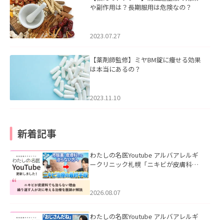
や副作用は？長期服用は危険なの？
2023.07.27
【薬剤師監修】ミヤBM錠に痩せる効果
は本当にあるの？
2023.11.10
新着記事
わたしの名医Youtube アルバアレルギ
ークリニック札幌「ニキビが皮膚科で
も治らない理由｜繰り返す人が次に考
える治療を医師が解説」を公開いたし
ました。
2026.08.07
わたしの名医Youtube アルバアレルギ