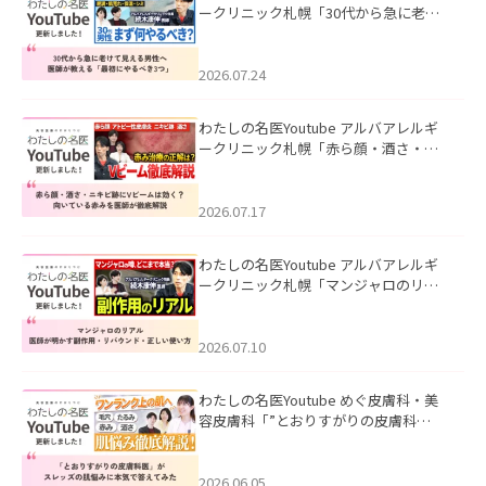
ークリニック札幌「30代から急に老け
て見える男性へ｜医師が教える「最初
にやるべき3つ」」を公開いたしまし
た。
2026.07.24
わたしの名医Youtube アルバアレルギ
ークリニック札幌「赤ら顔・酒さ・ニ
キビ跡にVビームは効く？向いている赤
みを医師が徹底解説」を公開いたしま
した。
2026.07.17
わたしの名医Youtube アルバアレルギ
ークリニック札幌「マンジャロのリア
ル｜医師が明かす副作用・リバウン
ド・正しい使い方」を公開いたしまし
た。
2026.07.10
わたしの名医Youtube めぐ皮膚科・美
容皮膚科「”とおりすがりの皮膚科
医”がスレッズの肌悩みに本気で答えて
みた」を公開いたしました。
2026.06.05