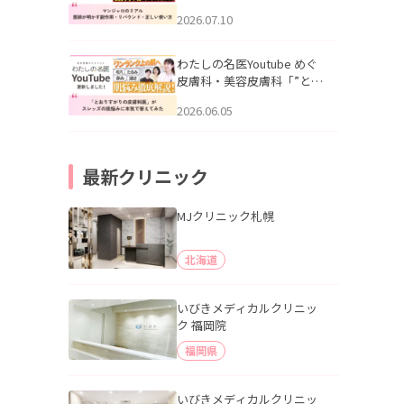
幌「マンジャロのリアル｜
2026.07.10
医師が明かす副作用・リバ
ウンド・正しい使い方」を
公開いたしました。
わたしの名医Youtube めぐ
皮膚科・美容皮膚科「”とお
りすがりの皮膚科医”がスレ
2026.06.05
ッズの肌悩みに本気で答え
てみた」を公開いたしまし
た。
最新クリニック
MJクリニック札幌
北海道
いびきメディカルクリニッ
ク 福岡院
福岡県
いびきメディカルクリニッ