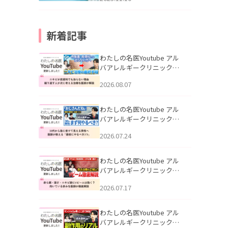
新着記事
わたしの名医Youtube アル
バアレルギークリニック札
幌「ニキビが皮膚科でも治
2026.08.07
らない理由｜繰り返す人が
次に考える治療を医師が解
説」を公開いたしました。
わたしの名医Youtube アル
バアレルギークリニック札
幌「30代から急に老けて見
2026.07.24
える男性へ｜医師が教える
「最初にやるべき3つ」」を
公開いたしました。
わたしの名医Youtube アル
バアレルギークリニック札
幌「赤ら顔・酒さ・ニキビ
2026.07.17
跡にVビームは効く？向いて
いる赤みを医師が徹底解
説」を公開いたしました。
わたしの名医Youtube アル
バアレルギークリニック札