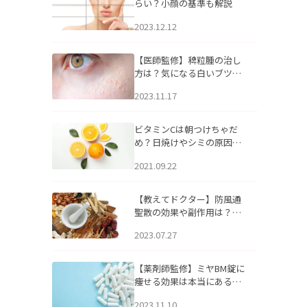
らい？小顔の基準も解説
2023.12.12
【医師監修】稗粒腫の治し
方は？気になる白いブツブ
ツの原因と自宅でできるケ
2023.11.17
アについて
ビタミンCは朝つけちゃだ
め？日焼けやシミの原因に
なるってホント？
2021.09.22
【教えてドクター】防風通
聖散の効果や副作用は？長
期服用は危険なの？
2023.07.27
【薬剤師監修】ミヤBM錠に
痩せる効果は本当にある
の？
2023.11.10