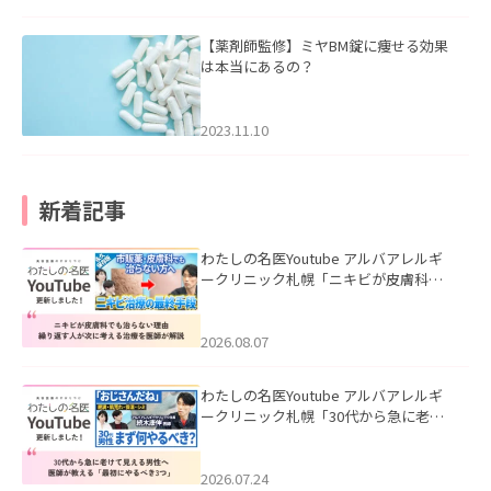
【薬剤師監修】ミヤBM錠に痩せる効果
は本当にあるの？
2023.11.10
新着記事
わたしの名医Youtube アルバアレルギ
ークリニック札幌「ニキビが皮膚科で
も治らない理由｜繰り返す人が次に考
える治療を医師が解説」を公開いたし
ました。
2026.08.07
わたしの名医Youtube アルバアレルギ
ークリニック札幌「30代から急に老け
て見える男性へ｜医師が教える「最初
にやるべき3つ」」を公開いたしまし
た。
2026.07.24