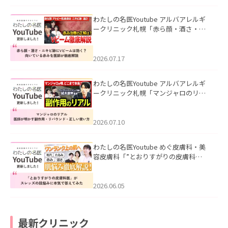
わたしの名医Youtube アルバアレルギ
ークリニック札幌「赤ら顔・酒さ・ニ
キビ跡にVビームは効く？向いている赤
みを医師が徹底解説」を公開いたしま
した。
2026.07.17
わたしの名医Youtube アルバアレルギ
ークリニック札幌「マンジャロのリア
ル｜医師が明かす副作用・リバウン
ド・正しい使い方」を公開いたしまし
た。
2026.07.10
わたしの名医Youtube めぐ皮膚科・美
容皮膚科「”とおりすがりの皮膚科
医”がスレッズの肌悩みに本気で答えて
みた」を公開いたしました。
2026.06.05
最新クリニック