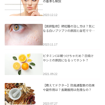
の基準も解説
2023.12.12
【医師監修】稗粒腫の治し方は？気に
なる白いブツブツの原因と自宅ででき
るケアについて
2023.11.17
ビタミンCは朝つけちゃだめ？日焼け
やシミの原因になるってホント？
2021.09.22
【教えてドクター】防風通聖散の効果
や副作用は？長期服用は危険なの？
2023.07.27