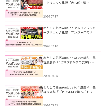
ークリニック札幌「赤ら顔・酒さ・ニ
キビ跡にVビームは効く？向いている赤
みを医師が徹底解説」を公開いたしま
した。
2026.07.17
わたしの名医Youtube アルバアレルギ
ークリニック札幌「マンジャロのリア
ル｜医師が明かす副作用・リバウン
ド・正しい使い方」を公開いたしまし
た。
2026.07.10
わたしの名医Youtube めぐ皮膚科・美
容皮膚科「”とおりすがりの皮膚科
医”がスレッズの肌悩みに本気で答えて
みた」を公開いたしました。
2026.06.05
わたしの名医Youtube めぐ皮膚科・美
容皮膚科「【ヒアルロン酸×ボトック
ス併用】ハイブリッド注入を美容皮膚
科医が徹底解説」を公開いたしまし
た。
2026.05.22