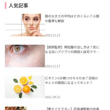
人気記事
顔の大きさの平均はどのくらい？小顔
の基準も解説
2023.12.12
【医師監修】稗粒腫の治し方は？気に
なる白いブツブツの原因と自宅ででき
るケアについて
2023.11.17
ビタミンCは朝つけちゃだめ？日焼け
やシミの原因になるってホント？
2021.09.22
【教えてドクター】防風通聖散の効果