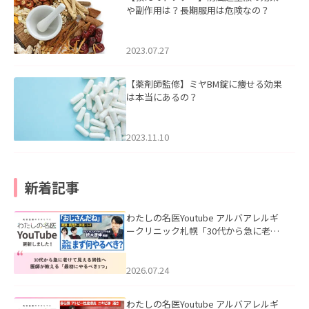
や副作用は？長期服用は危険なの？
2023.07.27
【薬剤師監修】ミヤBM錠に痩せる効果
は本当にあるの？
2023.11.10
新着記事
わたしの名医Youtube アルバアレルギ
ークリニック札幌「30代から急に老け
て見える男性へ｜医師が教える「最初
にやるべき3つ」」を公開いたしまし
た。
2026.07.24
わたしの名医Youtube アルバアレルギ