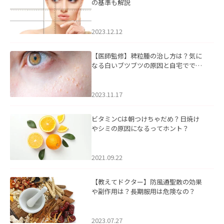
の基準も解説
2023.12.12
【医師監修】稗粒腫の治し方は？気に
なる白いブツブツの原因と自宅ででき
るケアについて
2023.11.17
ビタミンCは朝つけちゃだめ？日焼け
やシミの原因になるってホント？
2021.09.22
【教えてドクター】防風通聖散の効果
や副作用は？長期服用は危険なの？
2023.07.27