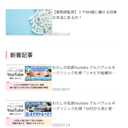
【薬剤師監修】ミヤBM錠に痩せる効果
は本当にあるの？
2023.11.10
新着記事
わたしの名医Youtube アルバアレルギ
ークリニック札幌「ニキビが皮膚科で
も治らない理由｜繰り返す人が次に考
える治療を医師が解説」を公開いたし
ました。
2026.08.07
わたしの名医Youtube アルバアレルギ
ークリニック札幌「30代から急に老け
て見える男性へ｜医師が教える「最初
にやるべき3つ」」を公開いたしまし
た。
2026.07.24