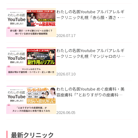
わたしの名医Youtube アルバアレルギ
ークリニック札幌「赤ら顔・酒さ・ニ
キビ跡にVビームは効く？向いている赤
みを医師が徹底解説」を公開いたしま
した。
2026.07.17
わたしの名医Youtube アルバアレルギ
ークリニック札幌「マンジャロのリア
ル｜医師が明かす副作用・リバウン
ド・正しい使い方」を公開いたしまし
た。
2026.07.10
わたしの名医Youtube めぐ皮膚科・美
容皮膚科「”とおりすがりの皮膚科
医”がスレッズの肌悩みに本気で答えて
みた」を公開いたしました。
2026.06.05
最新クリニック