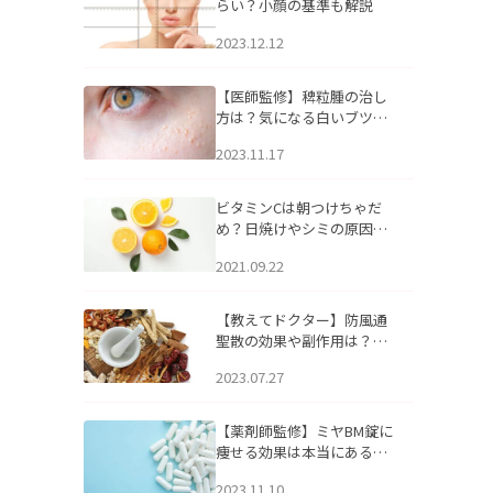
らい？小顔の基準も解説
2023.12.12
【医師監修】稗粒腫の治し
方は？気になる白いブツブ
ツの原因と自宅でできるケ
2023.11.17
アについて
ビタミンCは朝つけちゃだ
め？日焼けやシミの原因に
なるってホント？
2021.09.22
【教えてドクター】防風通
聖散の効果や副作用は？長
期服用は危険なの？
2023.07.27
【薬剤師監修】ミヤBM錠に
痩せる効果は本当にある
の？
2023.11.10