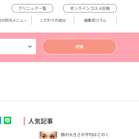
クリニック一覧
オンラインコスメ診断
題の院内メニュー
こだわりの成分
編集部コラム
人気記事
顔の大きさの平均はどのく