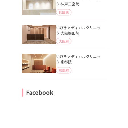
ク 神戸三宮院
兵庫県
いびきメディカルクリニッ
ク 大阪梅田院
大阪府
いびきメディカルクリニッ
ク 京都院
京都府
Facebook