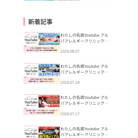
新着記事
わたしの名医Youtube アル
バアレルギークリニック札
幌「ニキビが皮膚科でも治
2026.08.07
らない理由｜繰り返す人が
次に考える治療を医師が解
説」を公開いたしました。
わたしの名医Youtube アル
バアレルギークリニック札
幌「30代から急に老けて見
2026.07.24
える男性へ｜医師が教える
「最初にやるべき3つ」」を
公開いたしました。
わたしの名医Youtube アル
バアレルギークリニック札
幌「赤ら顔・酒さ・ニキビ
2026.07.17
跡にVビームは効く？向いて
いる赤みを医師が徹底解
説」を公開いたしました。
わたしの名医Youtube アル
バアレルギークリニック札