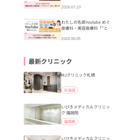
幌「マンジャロのリアル｜
2026.07.10
医師が明かす副作用・リバ
ウンド・正しい使い方」を
公開いたしました。
わたしの名医Youtube めぐ
皮膚科・美容皮膚科「”とお
りすがりの皮膚科医”がスレ
2026.06.05
ッズの肌悩みに本気で答え
てみた」を公開いたしまし
た。
最新クリニック
MJクリニック札幌
北海道
いびきメディカルクリニッ
ク 福岡院
福岡県
いびきメディカルクリニッ