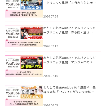
ークリニック札幌「30代から急に老け
て見える男性へ｜医師が教える「最初
にやるべき3つ」」を公開いたしまし
た。
2026.07.24
わたしの名医Youtube アルバアレルギ
ークリニック札幌「赤ら顔・酒さ・ニ
キビ跡にVビームは効く？向いている赤
みを医師が徹底解説」を公開いたしま
した。
2026.07.17
わたしの名医Youtube アルバアレルギ
ークリニック札幌「マンジャロのリア
ル｜医師が明かす副作用・リバウン
ド・正しい使い方」を公開いたしまし
た。
2026.07.10
わたしの名医Youtube めぐ皮膚科・美
容皮膚科「”とおりすがりの皮膚科
医”がスレッズの肌悩みに本気で答えて
みた」を公開いたしました。
2026.06.05