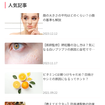
人気記事
顔の大きさの平均はどのくらい？小顔
の基準も解説
2023.12.12
【医師監修】稗粒腫の治し方は？気に
なる白いブツブツの原因と自宅ででき
るケアについて
2023.11.17
ビタミンCは朝つけちゃだめ？日焼け
やシミの原因になるってホント？
2021.09.22
【教えてドクター】防風通聖散の効果