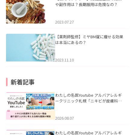
や副作用は？長期服用は危険なの？
2023.07.27
【薬剤師監修】ミヤBM錠に痩せる効果
は本当にあるの？
2023.11.10
新着記事
わたしの名医Youtube アルバアレルギ
ークリニック札幌「ニキビが皮膚科で
も治らない理由｜繰り返す人が次に考
える治療を医師が解説」を公開いたし
ました。
2026.08.07
わたしの名医Youtube アルバアレルギ