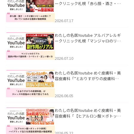
ークリニック札幌「赤ら顔・酒さ・ニ
キビ跡にVビームは効く？向いている赤
みを医師が徹底解説」を公開いたしま
した。
2026.07.17
わたしの名医Youtube アルバアレルギ
ークリニック札幌「マンジャロのリア
ル｜医師が明かす副作用・リバウン
ド・正しい使い方」を公開いたしまし
た。
2026.07.10
わたしの名医Youtube めぐ皮膚科・美
容皮膚科「”とおりすがりの皮膚科
医”がスレッズの肌悩みに本気で答えて
みた」を公開いたしました。
2026.06.05
わたしの名医Youtube めぐ皮膚科・美
容皮膚科「【ヒアルロン酸×ボトック
ス併用】ハイブリッド注入を美容皮膚
科医が徹底解説」を公開いたしまし
た。
2026.05.22