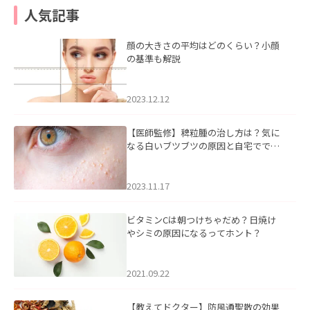
人気記事
顔の大きさの平均はどのくらい？小顔
の基準も解説
2023.12.12
【医師監修】稗粒腫の治し方は？気に
なる白いブツブツの原因と自宅ででき
るケアについて
2023.11.17
ビタミンCは朝つけちゃだめ？日焼け
やシミの原因になるってホント？
2021.09.22
【教えてドクター】防風通聖散の効果