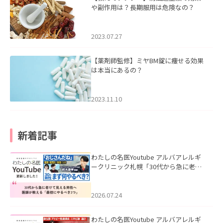
や副作用は？長期服用は危険なの？
2023.07.27
【薬剤師監修】ミヤBM錠に痩せる効果
は本当にあるの？
2023.11.10
新着記事
わたしの名医Youtube アルバアレルギ
ークリニック札幌「30代から急に老け
て見える男性へ｜医師が教える「最初
にやるべき3つ」」を公開いたしまし
た。
2026.07.24
わたしの名医Youtube アルバアレルギ