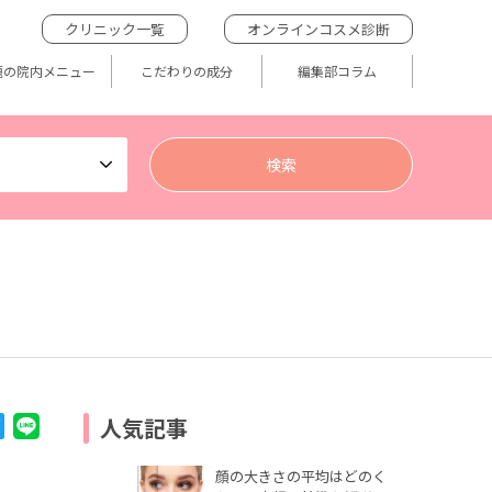
クリニック一覧
オンラインコスメ診断
題の院内メニュー
こだわりの成分
編集部コラム
人気記事
顔の大きさの平均はどのく