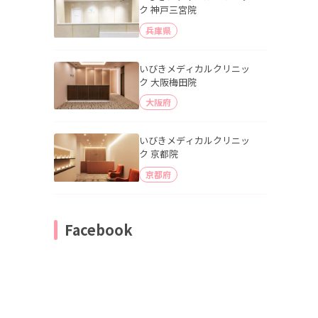
ク 神戸三宮院
兵庫県
いびきメディカルクリニッ
ク 大阪梅田院
大阪府
いびきメディカルクリニッ
ク 京都院
京都府
Facebook