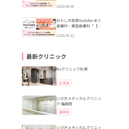
りすがりの皮膚科医”がスレ
2026.06.05
ッズの肌悩みに本気で答え
てみた」を公開いたしまし
た。
わたしの名医Youtube めぐ
皮膚科・美容皮膚科「【ヒ
アルロン酸×ボトックス併
2026.05.22
用】ハイブリッド注入を美
容皮膚科医が徹底解説」を
公開いたしました。
最新クリニック
MJクリニック札幌
北海道
いびきメディカルクリニッ
ク 福岡院
福岡県
いびきメディカルクリニッ