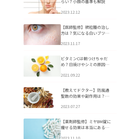
らい？小顔の基準も解説
2023.12.12
【医師監修】稗粒腫の治し
方は？気になる白いブツブ
ツの原因と自宅でできるケ
2023.11.17
アについて
ビタミンCは朝つけちゃだ
め？日焼けやシミの原因に
なるってホント？
2021.09.22
【教えてドクター】防風通
聖散の効果や副作用は？長
期服用は危険なの？
2023.07.27
【薬剤師監修】ミヤBM錠に
痩せる効果は本当にある
の？
2023.11.10