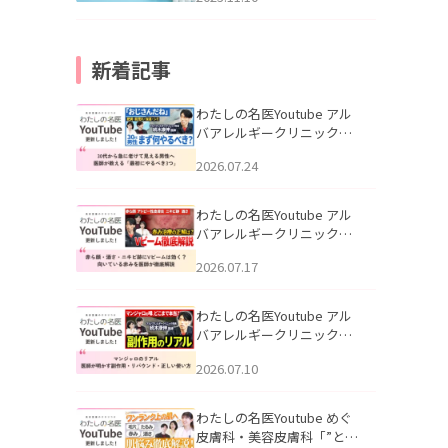
新着記事
わたしの名医Youtube アル
バアレルギークリニック札
幌「30代から急に老けて見
2026.07.24
える男性へ｜医師が教える
「最初にやるべき3つ」」を
公開いたしました。
わたしの名医Youtube アル
バアレルギークリニック札
幌「赤ら顔・酒さ・ニキビ
2026.07.17
跡にVビームは効く？向いて
いる赤みを医師が徹底解
説」を公開いたしました。
わたしの名医Youtube アル
バアレルギークリニック札
幌「マンジャロのリアル｜
2026.07.10
医師が明かす副作用・リバ
ウンド・正しい使い方」を
公開いたしました。
わたしの名医Youtube めぐ
皮膚科・美容皮膚科「”とお