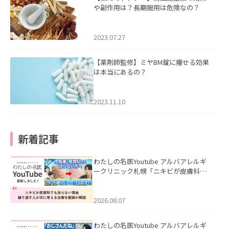
や副作用は？長期服用は危険なの？
2023.07.27
【薬剤師監修】ミヤBM錠に痩せる効果
は本当にあるの？
2023.11.10
新着記事
わたしの名医Youtube アルバアレルギ
ークリニック札幌「ニキビが皮膚科で
も治らない理由｜繰り返す人が次に考
える治療を医師が解説」を公開いたし
ました。
2026.08.07
わたしの名医Youtube アルバアレルギ