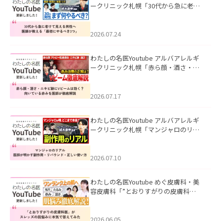
ークリニック札幌「30代から急に老け
て見える男性へ｜医師が教える「最初
にやるべき3つ」」を公開いたしまし
た。
2026.07.24
わたしの名医Youtube アルバアレルギ
ークリニック札幌「赤ら顔・酒さ・ニ
キビ跡にVビームは効く？向いている赤
みを医師が徹底解説」を公開いたしま
した。
2026.07.17
わたしの名医Youtube アルバアレルギ
ークリニック札幌「マンジャロのリア
ル｜医師が明かす副作用・リバウン
ド・正しい使い方」を公開いたしまし
た。
2026.07.10
わたしの名医Youtube めぐ皮膚科・美
容皮膚科「”とおりすがりの皮膚科
医”がスレッズの肌悩みに本気で答えて
みた」を公開いたしました。
2026.06.05