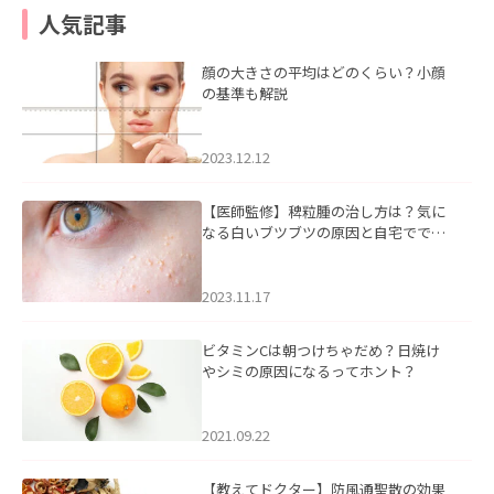
人気記事
顔の大きさの平均はどのくらい？小顔
の基準も解説
2023.12.12
【医師監修】稗粒腫の治し方は？気に
なる白いブツブツの原因と自宅ででき
るケアについて
2023.11.17
ビタミンCは朝つけちゃだめ？日焼け
やシミの原因になるってホント？
2021.09.22
【教えてドクター】防風通聖散の効果