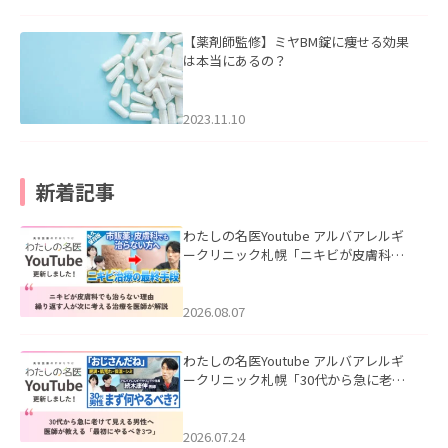
【薬剤師監修】ミヤBM錠に痩せる効果
は本当にあるの？
2023.11.10
新着記事
わたしの名医Youtube アルバアレルギ
ークリニック札幌「ニキビが皮膚科で
も治らない理由｜繰り返す人が次に考
える治療を医師が解説」を公開いたし
ました。
2026.08.07
わたしの名医Youtube アルバアレルギ
ークリニック札幌「30代から急に老け
て見える男性へ｜医師が教える「最初
にやるべき3つ」」を公開いたしまし
た。
2026.07.24