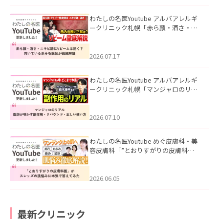
わたしの名医Youtube アルバアレルギ
ークリニック札幌「赤ら顔・酒さ・ニ
キビ跡にVビームは効く？向いている赤
みを医師が徹底解説」を公開いたしま
した。
2026.07.17
わたしの名医Youtube アルバアレルギ
ークリニック札幌「マンジャロのリア
ル｜医師が明かす副作用・リバウン
ド・正しい使い方」を公開いたしまし
た。
2026.07.10
わたしの名医Youtube めぐ皮膚科・美
容皮膚科「”とおりすがりの皮膚科
医”がスレッズの肌悩みに本気で答えて
みた」を公開いたしました。
2026.06.05
最新クリニック