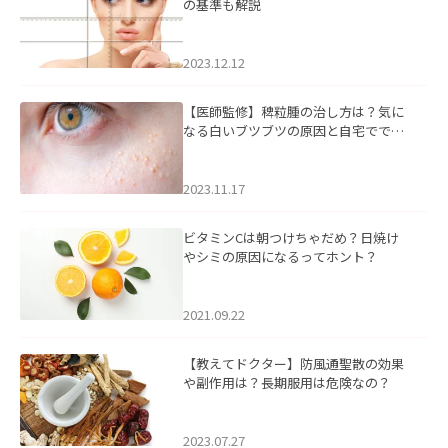
の基準も解説
2023.12.12
【医師監修】稗粒腫の治し方は？気に
なる白いブツブツの原因と自宅ででき
るケアについて
2023.11.17
ビタミンCは朝つけちゃだめ？日焼け
やシミの原因になるってホント？
2021.09.22
【教えてドクター】防風通聖散の効果
や副作用は？長期服用は危険なの？
2023.07.27