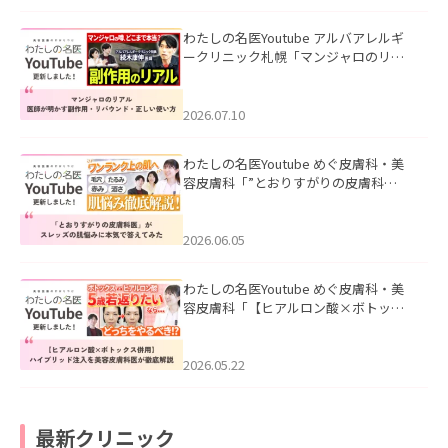
わたしの名医Youtube アルバアレルギ
ークリニック札幌「マンジャロのリア
ル｜医師が明かす副作用・リバウン
ド・正しい使い方」を公開いたしまし
た。
2026.07.10
わたしの名医Youtube めぐ皮膚科・美
容皮膚科「”とおりすがりの皮膚科
医”がスレッズの肌悩みに本気で答えて
みた」を公開いたしました。
2026.06.05
わたしの名医Youtube めぐ皮膚科・美
容皮膚科「【ヒアルロン酸×ボトック
ス併用】ハイブリッド注入を美容皮膚
科医が徹底解説」を公開いたしまし
た。
2026.05.22
最新クリニック