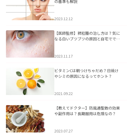
の基準も解説
2023.12.12
【医師監修】稗粒腫の治し方は？気に
なる白いブツブツの原因と自宅ででき
るケアについて
2023.11.17
ビタミンCは朝つけちゃだめ？日焼け
やシミの原因になるってホント？
2021.09.22
【教えてドクター】防風通聖散の効果
や副作用は？長期服用は危険なの？
2023.07.27