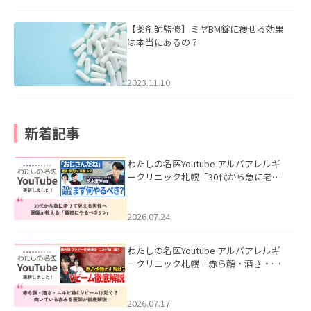
【薬剤師監修】ミヤBM錠に痩せる効果
は本当にあるの？
2023.11.10
新着記事
わたしの名医Youtube アルバアレルギ
ークリニック札幌「30代から急に老け
て見える男性へ｜医師が教える「最初
にやるべき3つ」」を公開いたしまし
た。
2026.07.24
わたしの名医Youtube アルバアレルギ
ークリニック札幌「赤ら顔・酒さ・ニ
キビ跡にVビームは効く？向いている赤
みを医師が徹底解説」を公開いたしま
した。
2026.07.17