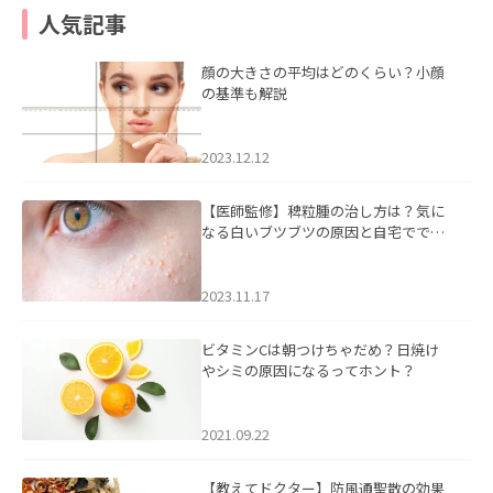
人気記事
顔の大きさの平均はどのくらい？小顔
の基準も解説
2023.12.12
【医師監修】稗粒腫の治し方は？気に
なる白いブツブツの原因と自宅ででき
るケアについて
2023.11.17
ビタミンCは朝つけちゃだめ？日焼け
やシミの原因になるってホント？
2021.09.22
【教えてドクター】防風通聖散の効果