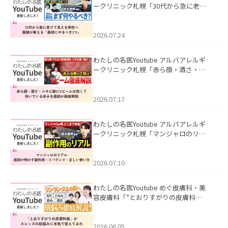
ークリニック札幌「30代から急に老け
て見える男性へ｜医師が教える「最初
にやるべき3つ」」を公開いたしまし
た。
2026.07.24
わたしの名医Youtube アルバアレルギ
ークリニック札幌「赤ら顔・酒さ・ニ
キビ跡にVビームは効く？向いている赤
みを医師が徹底解説」を公開いたしま
した。
2026.07.17
わたしの名医Youtube アルバアレルギ
ークリニック札幌「マンジャロのリア
ル｜医師が明かす副作用・リバウン
ド・正しい使い方」を公開いたしまし
た。
2026.07.10
わたしの名医Youtube めぐ皮膚科・美
容皮膚科「”とおりすがりの皮膚科
医”がスレッズの肌悩みに本気で答えて
みた」を公開いたしました。
2026.06.05