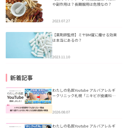
や副作用は？長期服用は危険なの？
2023.07.27
【薬剤師監修】ミヤBM錠に痩せる効果
は本当にあるの？
2023.11.10
新着記事
わたしの名医Youtube アルバアレルギ
ークリニック札幌「ニキビが皮膚科で
も治らない理由｜繰り返す人が次に考
える治療を医師が解説」を公開いたし
ました。
2026.08.07
わたしの名医Youtube アルバアレルギ