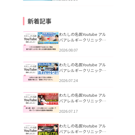
新着記事
わたしの名医Youtube アル
バアレルギークリニック札
幌「ニキビが皮膚科でも治
2026.08.07
らない理由｜繰り返す人が
次に考える治療を医師が解
説」を公開いたしました。
わたしの名医Youtube アル
バアレルギークリニック札
幌「30代から急に老けて見
2026.07.24
える男性へ｜医師が教える
「最初にやるべき3つ」」を
公開いたしました。
わたしの名医Youtube アル
バアレルギークリニック札
幌「赤ら顔・酒さ・ニキビ
2026.07.17
跡にVビームは効く？向いて
いる赤みを医師が徹底解
説」を公開いたしました。
わたしの名医Youtube アル
バアレルギークリニック札