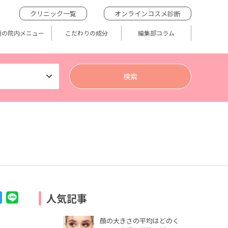
クリニック一覧
オンラインコスメ診断
題の院内メニュー
こだわりの成分
編集部コラム
人気記事
顔の大きさの平均はどのく