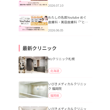
幌「マンジャロのリアル｜
2026.07.10
医師が明かす副作用・リバ
ウンド・正しい使い方」を
公開いたしました。
わたしの名医Youtube めぐ
皮膚科・美容皮膚科「”とお
りすがりの皮膚科医”がスレ
2026.06.05
ッズの肌悩みに本気で答え
てみた」を公開いたしまし
た。
最新クリニック
MJクリニック札幌
北海道
いびきメディカルクリニッ
ク 福岡院
福岡県
いびきメディカルクリニッ