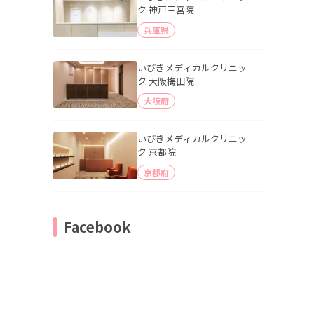
ク 神戸三宮院
兵庫県
いびきメディカルクリニッ
ク 大阪梅田院
大阪府
いびきメディカルクリニッ
ク 京都院
京都府
Facebook