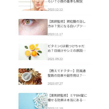
らい？小顔の基準も解説
2023.12.12
【医師監修】稗粒腫の治し
方は？気になる白いブツブ
ツの原因と自宅でできるケ
2023.11.17
アについて
ビタミンCは朝つけちゃだ
め？日焼けやシミの原因に
なるってホント？
2021.09.22
【教えてドクター】防風通
聖散の効果や副作用は？長
期服用は危険なの？
2023.07.27
【薬剤師監修】ミヤBM錠に
痩せる効果は本当にある
の？
2023.11.10