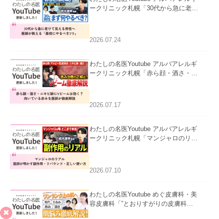
ークリニック札幌「30代から急に老け
て見える男性へ｜医師が教える「最初
にやるべき3つ」」を公開いたしまし
た。
2026.07.24
わたしの名医Youtube アルバアレルギ
ークリニック札幌「赤ら顔・酒さ・ニ
キビ跡にVビームは効く？向いている
赤みを医師が徹底解説」を公開いたし
ました。
2026.07.17
わたしの名医Youtube アルバアレルギ
ークリニック札幌「マンジャロのリア
ル｜医師が明かす副作用・リバウン
ド・正しい使い方」を公開いたしまし
た。
2026.07.10
わたしの名医Youtube めぐ皮膚科・美
容皮膚科「”とおりすがりの皮膚科
医”がスレッズの肌悩みに本気で答えて