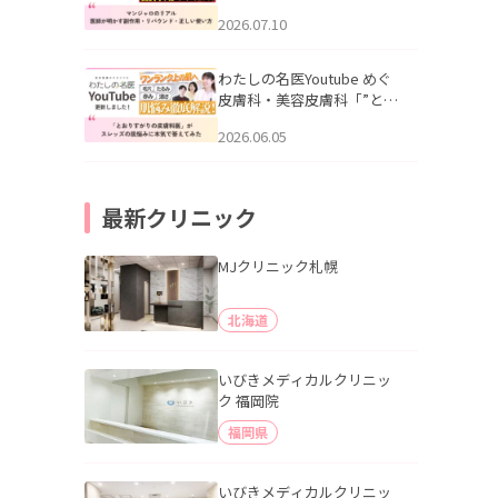
幌「マンジャロのリアル｜
2026.07.10
医師が明かす副作用・リバ
ウンド・正しい使い方」を
公開いたしました。
わたしの名医Youtube めぐ
皮膚科・美容皮膚科「”とお
りすがりの皮膚科医”がスレ
2026.06.05
ッズの肌悩みに本気で答え
てみた」を公開いたしまし
た。
最新クリニック
MJクリニック札幌
北海道
いびきメディカルクリニッ
ク 福岡院
福岡県
いびきメディカルクリニッ