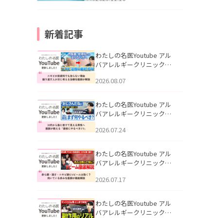
新着記事
わたしの名医Youtube アル
バアレルギークリニック札
幌「ニキビが皮膚科でも治
2026.08.07
らない理由｜繰り返す人が
次に考える治療を医師が解
説」を公開いたしました。
わたしの名医Youtube アル
バアレルギークリニック札
幌「30代から急に老けて見
2026.07.24
える男性へ｜医師が教える
「最初にやるべき3つ」」を
公開いたしました。
わたしの名医Youtube アル
バアレルギークリニック札
幌「赤ら顔・酒さ・ニキビ
2026.07.17
跡にVビームは効く？向いて
いる赤みを医師が徹底解
説」を公開いたしました。
わたしの名医Youtube アル
バアレルギークリニック札