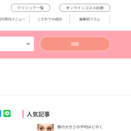
クリニック一覧
オンラインコスメ診断
題の院内メニュー
こだわりの成分
編集部コラム
人気記事
顔の大きさの平均はどのく