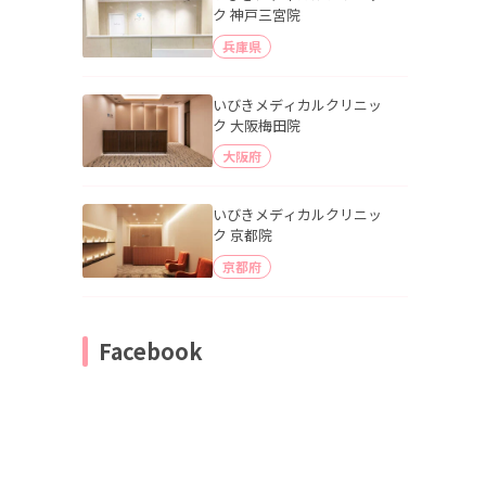
ク 神戸三宮院
兵庫県
いびきメディカルクリニッ
ク 大阪梅田院
大阪府
いびきメディカルクリニッ
ク 京都院
京都府
Facebook