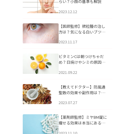
らい？小顔の基準も解説
2023.12.12
【医師監修】稗粒腫の治し
方は？気になる白いブツブ
ツの原因と自宅でできるケ
2023.11.17
アについて
ビタミンCは朝つけちゃだ
め？日焼けやシミの原因に
なるってホント？
2021.09.22
【教えてドクター】防風通
聖散の効果や副作用は？長
期服用は危険なの？
2023.07.27
【薬剤師監修】ミヤBM錠に
痩せる効果は本当にある
の？
2023.11.10