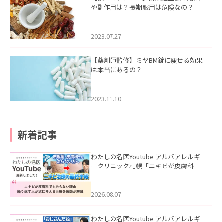
や副作用は？長期服用は危険なの？
2023.07.27
【薬剤師監修】ミヤBM錠に痩せる効果
は本当にあるの？
2023.11.10
新着記事
わたしの名医Youtube アルバアレルギ
ークリニック札幌「ニキビが皮膚科で
も治らない理由｜繰り返す人が次に考
える治療を医師が解説」を公開いたし
ました。
2026.08.07
わたしの名医Youtube アルバアレルギ