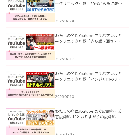
ークリニック札幌「30代から急に老け
て見える男性へ｜医師が教える「最初
にやるべき3つ」」を公開いたしまし
た。
2026.07.24
わたしの名医Youtube アルバアレルギ
ークリニック札幌「赤ら顔・酒さ・ニ
キビ跡にVビームは効く？向いている赤
みを医師が徹底解説」を公開いたしま
した。
2026.07.17
わたしの名医Youtube アルバアレルギ
ークリニック札幌「マンジャロのリア
ル｜医師が明かす副作用・リバウン
ド・正しい使い方」を公開いたしまし
た。
2026.07.10
わたしの名医Youtube めぐ皮膚科・美
容皮膚科「”とおりすがりの皮膚科
医”がスレッズの肌悩みに本気で答えて
みた」を公開いたしました。
2026.06.05