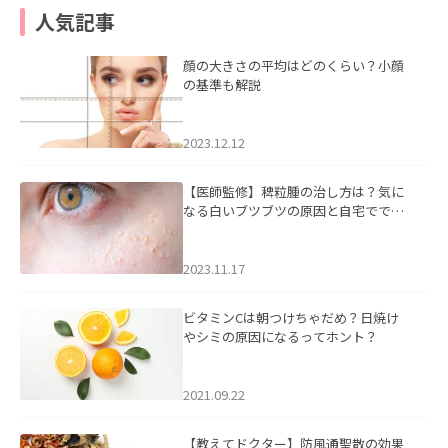
人気記事
顔の大きさの平均はどのくらい？小顔
の基準も解説
2023.12.12
【医師監修】稗粒腫の治し方は？気に
なる白いブツブツの原因と自宅ででき
るケアについて
2023.11.17
ビタミンCは朝つけちゃだめ？日焼け
やシミの原因になるってホント？
2021.09.22
【教えてドクター】防風通聖散の効果