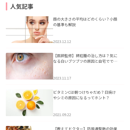
人気記事
顔の大きさの平均はどのくらい？小顔
の基準も解説
2023.12.12
【医師監修】稗粒腫の治し方は？気に
なる白いブツブツの原因と自宅ででき
るケアについて
2023.11.17
ビタミンCは朝つけちゃだめ？日焼け
やシミの原因になるってホント？
2021.09.22
【教えてドクター】防風通聖散の効果