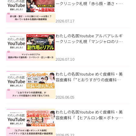
ークリニック札幌「赤ら顔・酒さ・ニ
キビ跡にVビームは効く？向いている赤
みを医師が徹底解説」を公開いたしま
した。
2026.07.17
わたしの名医Youtube アルバアレルギ
ークリニック札幌「マンジャロのリア
ル｜医師が明かす副作用・リバウン
ド・正しい使い方」を公開いたしまし
た。
2026.07.10
わたしの名医Youtube めぐ皮膚科・美
容皮膚科「”とおりすがりの皮膚科
医”がスレッズの肌悩みに本気で答えて
みた」を公開いたしました。
2026.06.05
わたしの名医Youtube めぐ皮膚科・美
容皮膚科「【ヒアルロン酸×ボトック
ス併用】ハイブリッド注入を美容皮膚
科医が徹底解説」を公開いたしまし
た。
2026.05.22