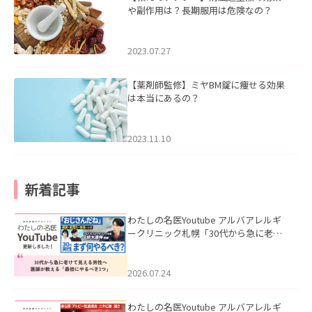
や副作用は？長期服用は危険なの？
2023.07.27
【薬剤師監修】ミヤBM錠に痩せる効果
は本当にあるの？
2023.11.10
新着記事
わたしの名医Youtube アルバアレルギ
ークリニック札幌「30代から急に老け
て見える男性へ｜医師が教える「最初
にやるべき3つ」」を公開いたしまし
た。
2026.07.24
わたしの名医Youtube アルバアレルギ