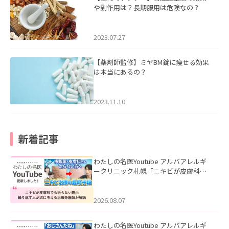
や副作用は？長期服用は危険なの？
2023.07.27
【薬剤師監修】ミヤBM錠に痩せる効果
は本当にあるの？
2023.11.10
新着記事
わたしの名医Youtube アルバアレルギ
ークリニック札幌「ニキビが皮膚科で
も治らない理由｜繰り返す人が次に考
える治療を医師が解説」を公開いたし
ました。
2026.08.07
わたしの名医Youtube アルバアレルギ