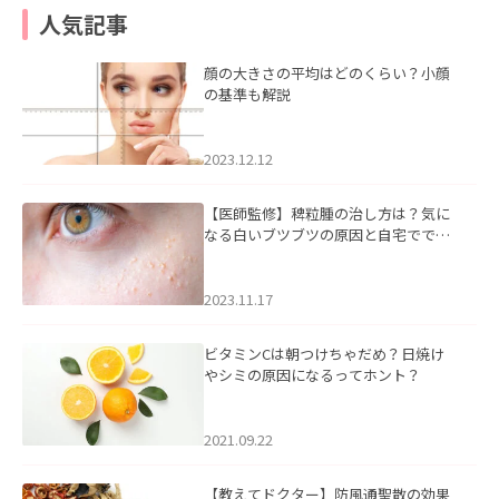
人気記事
顔の大きさの平均はどのくらい？小顔
の基準も解説
2023.12.12
【医師監修】稗粒腫の治し方は？気に
なる白いブツブツの原因と自宅ででき
るケアについて
2023.11.17
ビタミンCは朝つけちゃだめ？日焼け
やシミの原因になるってホント？
2021.09.22
【教えてドクター】防風通聖散の効果