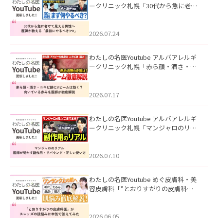
ークリニック札幌「30代から急に老け
て見える男性へ｜医師が教える「最初
にやるべき3つ」」を公開いたしまし
た。
2026.07.24
わたしの名医Youtube アルバアレルギ
ークリニック札幌「赤ら顔・酒さ・ニ
キビ跡にVビームは効く？向いている赤
みを医師が徹底解説」を公開いたしま
した。
2026.07.17
わたしの名医Youtube アルバアレルギ
ークリニック札幌「マンジャロのリア
ル｜医師が明かす副作用・リバウン
ド・正しい使い方」を公開いたしまし
た。
2026.07.10
わたしの名医Youtube めぐ皮膚科・美
容皮膚科「”とおりすがりの皮膚科
医”がスレッズの肌悩みに本気で答えて
みた」を公開いたしました。
2026.06.05