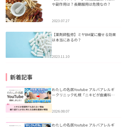
や副作用は？長期服用は危険なの？
2023.07.27
【薬剤師監修】ミヤBM錠に痩せる効果
は本当にあるの？
2023.11.10
新着記事
わたしの名医Youtube アルバアレルギ
ークリニック札幌「ニキビが皮膚科で
も治らない理由｜繰り返す人が次に考
える治療を医師が解説」を公開いたし
ました。
2026.08.07
わたしの名医Youtube アルバアレルギ