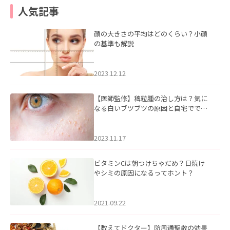
人気記事
顔の大きさの平均はどのくらい？小顔
の基準も解説
2023.12.12
【医師監修】稗粒腫の治し方は？気に
なる白いブツブツの原因と自宅ででき
るケアについて
2023.11.17
ビタミンCは朝つけちゃだめ？日焼け
やシミの原因になるってホント？
2021.09.22
【教えてドクター】防風通聖散の効果