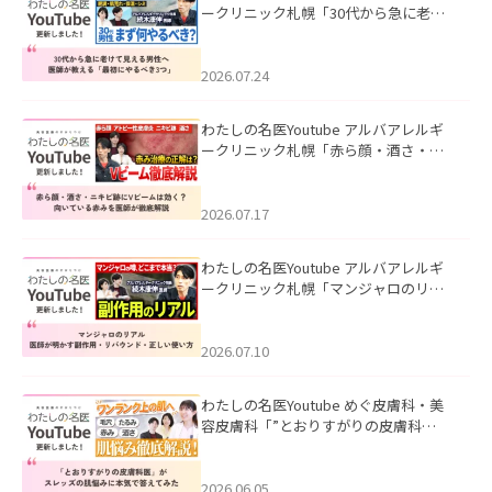
ークリニック札幌「30代から急に老け
て見える男性へ｜医師が教える「最初
にやるべき3つ」」を公開いたしまし
た。
2026.07.24
わたしの名医Youtube アルバアレルギ
ークリニック札幌「赤ら顔・酒さ・ニ
キビ跡にVビームは効く？向いている赤
みを医師が徹底解説」を公開いたしま
した。
2026.07.17
わたしの名医Youtube アルバアレルギ
ークリニック札幌「マンジャロのリア
ル｜医師が明かす副作用・リバウン
ド・正しい使い方」を公開いたしまし
た。
2026.07.10
わたしの名医Youtube めぐ皮膚科・美
容皮膚科「”とおりすがりの皮膚科
医”がスレッズの肌悩みに本気で答えて
みた」を公開いたしました。
2026.06.05