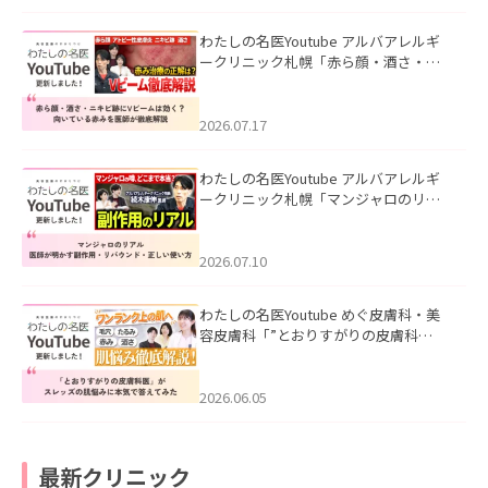
わたしの名医Youtube アルバアレルギ
ークリニック札幌「赤ら顔・酒さ・ニ
キビ跡にVビームは効く？向いている赤
みを医師が徹底解説」を公開いたしま
した。
2026.07.17
わたしの名医Youtube アルバアレルギ
ークリニック札幌「マンジャロのリア
ル｜医師が明かす副作用・リバウン
ド・正しい使い方」を公開いたしまし
た。
2026.07.10
わたしの名医Youtube めぐ皮膚科・美
容皮膚科「”とおりすがりの皮膚科
医”がスレッズの肌悩みに本気で答えて
みた」を公開いたしました。
2026.06.05
最新クリニック