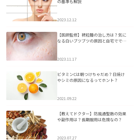
の基準も解説
2023.12.12
【医師監修】稗粒腫の治し方は？気に
なる白いブツブツの原因と自宅ででき
るケアについて
2023.11.17
ビタミンCは朝つけちゃだめ？日焼け
やシミの原因になるってホント？
2021.09.22
【教えてドクター】防風通聖散の効果
や副作用は？長期服用は危険なの？
2023.07.27