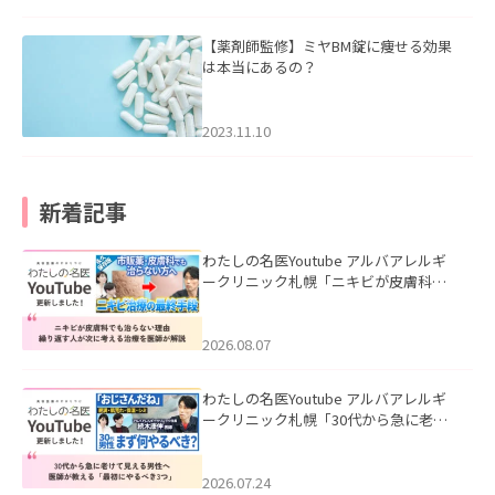
【薬剤師監修】ミヤBM錠に痩せる効果
は本当にあるの？
2023.11.10
新着記事
わたしの名医Youtube アルバアレルギ
ークリニック札幌「ニキビが皮膚科で
も治らない理由｜繰り返す人が次に考
える治療を医師が解説」を公開いたし
ました。
2026.08.07
わたしの名医Youtube アルバアレルギ
ークリニック札幌「30代から急に老け
て見える男性へ｜医師が教える「最初
にやるべき3つ」」を公開いたしまし
た。
2026.07.24