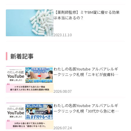
【薬剤師監修】ミヤBM錠に痩せる効果
は本当にあるの？
2023.11.10
新着記事
わたしの名医Youtube アルバアレルギ
ークリニック札幌「ニキビが皮膚科で
も治らない理由｜繰り返す人が次に考
える治療を医師が解説」を公開いたし
ました。
2026.08.07
わたしの名医Youtube アルバアレルギ
ークリニック札幌「30代から急に老け
て見える男性へ｜医師が教える「最初
にやるべき3つ」」を公開いたしまし
た。
2026.07.24