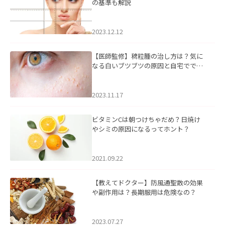
の基準も解説
2023.12.12
【医師監修】稗粒腫の治し方は？気に
なる白いブツブツの原因と自宅ででき
るケアについて
2023.11.17
ビタミンCは朝つけちゃだめ？日焼け
やシミの原因になるってホント？
2021.09.22
【教えてドクター】防風通聖散の効果
や副作用は？長期服用は危険なの？
2023.07.27