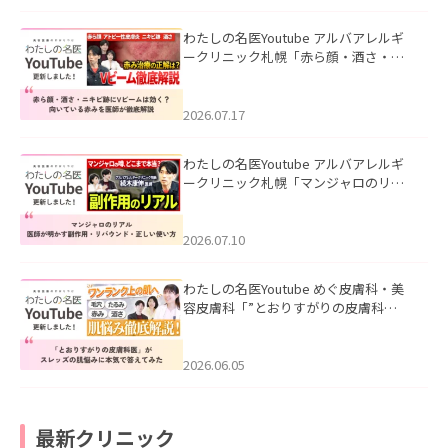
わたしの名医Youtube アルバアレルギ
ークリニック札幌「赤ら顔・酒さ・ニ
キビ跡にVビームは効く？向いている赤
みを医師が徹底解説」を公開いたしま
した。
2026.07.17
わたしの名医Youtube アルバアレルギ
ークリニック札幌「マンジャロのリア
ル｜医師が明かす副作用・リバウン
ド・正しい使い方」を公開いたしまし
た。
2026.07.10
わたしの名医Youtube めぐ皮膚科・美
容皮膚科「”とおりすがりの皮膚科
医”がスレッズの肌悩みに本気で答えて
みた」を公開いたしました。
2026.06.05
最新クリニック