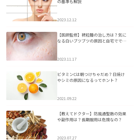
の基準も解説
2023.12.12
【医師監修】稗粒腫の治し方は？気に
なる白いブツブツの原因と自宅ででき
るケアについて
2023.11.17
ビタミンCは朝つけちゃだめ？日焼け
やシミの原因になるってホント？
2021.09.22
【教えてドクター】防風通聖散の効果
や副作用は？長期服用は危険なの？
2023.07.27