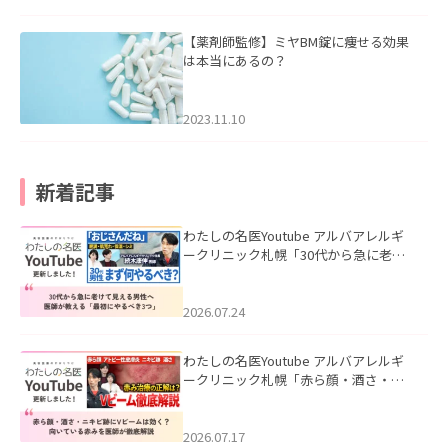
【薬剤師監修】ミヤBM錠に痩せる効果
は本当にあるの？
2023.11.10
新着記事
わたしの名医Youtube アルバアレルギ
ークリニック札幌「30代から急に老け
て見える男性へ｜医師が教える「最初
にやるべき3つ」」を公開いたしまし
た。
2026.07.24
わたしの名医Youtube アルバアレルギ
ークリニック札幌「赤ら顔・酒さ・ニ
キビ跡にVビームは効く？向いている赤
みを医師が徹底解説」を公開いたしま
した。
2026.07.17