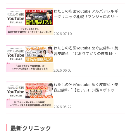
わたしの名医Youtube アルバアレルギ
ークリニック札幌「マンジャロのリア
ル｜医師が明かす副作用・リバウン
ド・正しい使い方」を公開いたしまし
た。
2026.07.10
わたしの名医Youtube めぐ皮膚科・美
容皮膚科「”とおりすがりの皮膚科
医”がスレッズの肌悩みに本気で答えて
みた」を公開いたしました。
2026.06.05
わたしの名医Youtube めぐ皮膚科・美
容皮膚科「【ヒアルロン酸×ボトック
ス併用】ハイブリッド注入を美容皮膚
科医が徹底解説」を公開いたしまし
た。
2026.05.22
最新クリニック