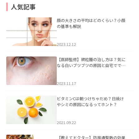
人気記事
顔の大きさの平均はどのくらい？小顔
の基準も解説
2023.12.12
【医師監修】稗粒腫の治し方は？気に
なる白いブツブツの原因と自宅ででき
るケアについて
2023.11.17
ビタミンCは朝つけちゃだめ？日焼け
やシミの原因になるってホント？
2021.09.22
【教えてドクター】防風通聖散の効果