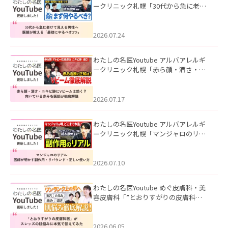
ークリニック札幌「30代から急に老け
て見える男性へ｜医師が教える「最初
にやるべき3つ」」を公開いたしまし
た。
2026.07.24
わたしの名医Youtube アルバアレルギ
ークリニック札幌「赤ら顔・酒さ・ニ
キビ跡にVビームは効く？向いている赤
みを医師が徹底解説」を公開いたしま
した。
2026.07.17
わたしの名医Youtube アルバアレルギ
ークリニック札幌「マンジャロのリア
ル｜医師が明かす副作用・リバウン
ド・正しい使い方」を公開いたしまし
た。
2026.07.10
わたしの名医Youtube めぐ皮膚科・美
容皮膚科「”とおりすがりの皮膚科
医”がスレッズの肌悩みに本気で答えて
みた」を公開いたしました。
2026.06.05