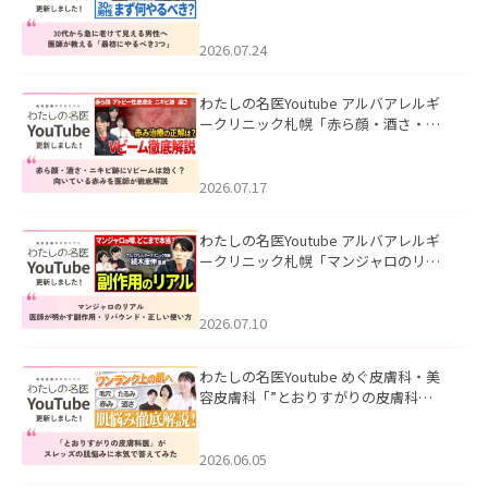
て見える男性へ｜医師が教える「最初
にやるべき3つ」」を公開いたしまし
た。
2026.07.24
わたしの名医Youtube アルバアレルギ
ークリニック札幌「赤ら顔・酒さ・ニ
キビ跡にVビームは効く？向いている赤
みを医師が徹底解説」を公開いたしま
した。
2026.07.17
わたしの名医Youtube アルバアレルギ
ークリニック札幌「マンジャロのリア
ル｜医師が明かす副作用・リバウン
ド・正しい使い方」を公開いたしまし
た。
2026.07.10
わたしの名医Youtube めぐ皮膚科・美
容皮膚科「”とおりすがりの皮膚科
医”がスレッズの肌悩みに本気で答えて
みた」を公開いたしました。
2026.06.05