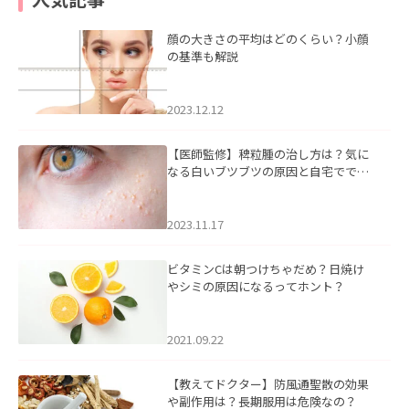
顔の大きさの平均はどのくらい？小顔
の基準も解説
2023.12.12
【医師監修】稗粒腫の治し方は？気に
なる白いブツブツの原因と自宅ででき
るケアについて
2023.11.17
ビタミンCは朝つけちゃだめ？日焼け
やシミの原因になるってホント？
2021.09.22
【教えてドクター】防風通聖散の効果
や副作用は？長期服用は危険なの？