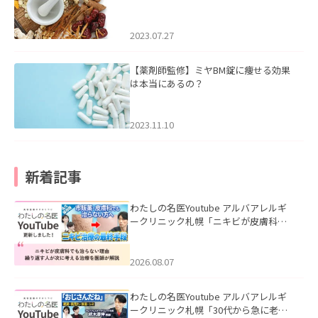
2023.07.27
【薬剤師監修】ミヤBM錠に痩せる効果
は本当にあるの？
2023.11.10
新着記事
わたしの名医Youtube アルバアレルギ
ークリニック札幌「ニキビが皮膚科で
も治らない理由｜繰り返す人が次に考
える治療を医師が解説」を公開いたし
ました。
2026.08.07
わたしの名医Youtube アルバアレルギ
ークリニック札幌「30代から急に老け