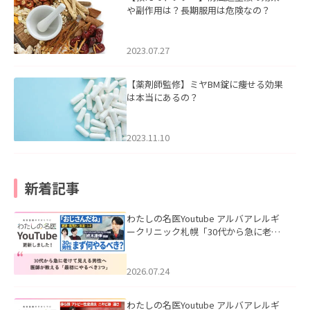
や副作用は？長期服用は危険なの？
2023.07.27
【薬剤師監修】ミヤBM錠に痩せる効果
は本当にあるの？
2023.11.10
新着記事
わたしの名医Youtube アルバアレルギ
ークリニック札幌「30代から急に老け
て見える男性へ｜医師が教える「最初
にやるべき3つ」」を公開いたしまし
た。
2026.07.24
わたしの名医Youtube アルバアレルギ