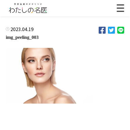
2023.04.19
img_peeling_003