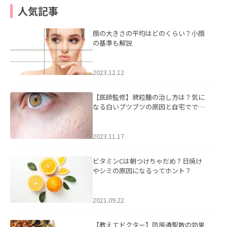
人気記事
顔の大きさの平均はどのくらい？小顔
の基準も解説
2023.12.12
【医師監修】稗粒腫の治し方は？気に
なる白いブツブツの原因と自宅ででき
るケアについて
2023.11.17
ビタミンCは朝つけちゃだめ？日焼け
やシミの原因になるってホント？
2021.09.22
【教えてドクター】防風通聖散の効果