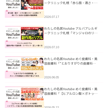
ークリニック札幌「赤ら顔・酒さ・ニ
キビ跡にVビームは効く？向いている赤
みを医師が徹底解説」を公開いたしま
した。
2026.07.17
わたしの名医Youtube アルバアレルギ
ークリニック札幌「マンジャロのリア
ル｜医師が明かす副作用・リバウン
ド・正しい使い方」を公開いたしまし
た。
2026.07.10
わたしの名医Youtube めぐ皮膚科・美
容皮膚科「”とおりすがりの皮膚科
医”がスレッズの肌悩みに本気で答えて
みた」を公開いたしました。
2026.06.05
わたしの名医Youtube めぐ皮膚科・美
容皮膚科「【ヒアルロン酸×ボトック
ス併用】ハイブリッド注入を美容皮膚
科医が徹底解説」を公開いたしまし
た。
2026.05.22