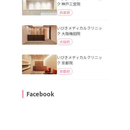
ク 神戸三宮院
兵庫県
いびきメディカルクリニッ
ク 大阪梅田院
大阪府
いびきメディカルクリニッ
ク 京都院
京都府
Facebook