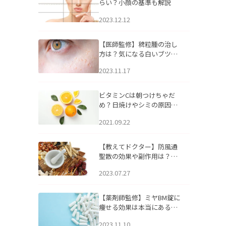
らい？小顔の基準も解説
2023.12.12
【医師監修】稗粒腫の治し
方は？気になる白いブツブ
ツの原因と自宅でできるケ
2023.11.17
アについて
ビタミンCは朝つけちゃだ
め？日焼けやシミの原因に
なるってホント？
2021.09.22
【教えてドクター】防風通
聖散の効果や副作用は？長
期服用は危険なの？
2023.07.27
【薬剤師監修】ミヤBM錠に
痩せる効果は本当にある
の？
2023.11.10