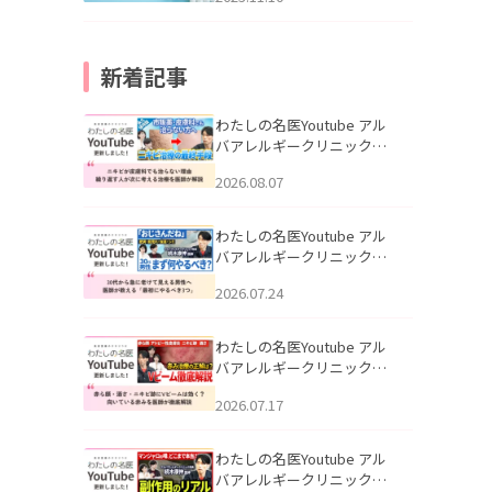
新着記事
わたしの名医Youtube アル
バアレルギークリニック札
幌「ニキビが皮膚科でも治
2026.08.07
らない理由｜繰り返す人が
次に考える治療を医師が解
説」を公開いたしました。
わたしの名医Youtube アル
バアレルギークリニック札
幌「30代から急に老けて見
2026.07.24
える男性へ｜医師が教える
「最初にやるべき3つ」」を
公開いたしました。
わたしの名医Youtube アル
バアレルギークリニック札
幌「赤ら顔・酒さ・ニキビ
2026.07.17
跡にVビームは効く？向いて
いる赤みを医師が徹底解
説」を公開いたしました。
わたしの名医Youtube アル
バアレルギークリニック札