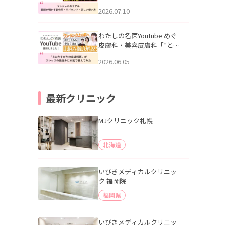
幌「マンジャロのリアル｜
2026.07.10
医師が明かす副作用・リバ
ウンド・正しい使い方」を
公開いたしました。
わたしの名医Youtube めぐ
皮膚科・美容皮膚科「”とお
りすがりの皮膚科医”がスレ
2026.06.05
ッズの肌悩みに本気で答え
てみた」を公開いたしまし
た。
最新クリニック
MJクリニック札幌
北海道
いびきメディカルクリニッ
ク 福岡院
福岡県
いびきメディカルクリニッ