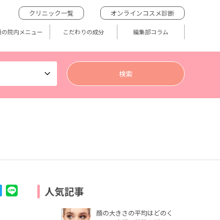
クリニック一覧
オンラインコスメ診断
題の院内メニュー
こだわりの成分
編集部コラム
人気記事
顔の大きさの平均はどのく