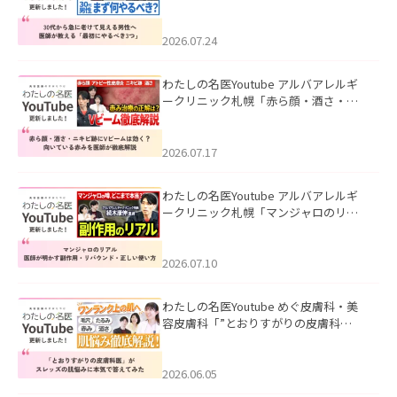
て見える男性へ｜医師が教える「最初
にやるべき3つ」」を公開いたしまし
た。
2026.07.24
わたしの名医Youtube アルバアレルギ
ークリニック札幌「赤ら顔・酒さ・ニ
キビ跡にVビームは効く？向いている赤
みを医師が徹底解説」を公開いたしま
した。
2026.07.17
わたしの名医Youtube アルバアレルギ
ークリニック札幌「マンジャロのリア
ル｜医師が明かす副作用・リバウン
ド・正しい使い方」を公開いたしまし
た。
2026.07.10
わたしの名医Youtube めぐ皮膚科・美
容皮膚科「”とおりすがりの皮膚科
医”がスレッズの肌悩みに本気で答えて
みた」を公開いたしました。
2026.06.05