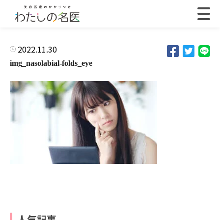
2022.11.30
img_nasolabial-folds_eye
人気記事