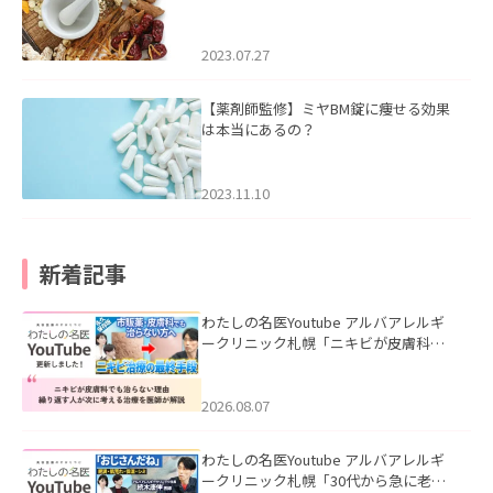
2023.07.27
【薬剤師監修】ミヤBM錠に痩せる効果
は本当にあるの？
2023.11.10
新着記事
わたしの名医Youtube アルバアレルギ
ークリニック札幌「ニキビが皮膚科で
も治らない理由｜繰り返す人が次に考
える治療を医師が解説」を公開いたし
ました。
2026.08.07
わたしの名医Youtube アルバアレルギ
ークリニック札幌「30代から急に老け