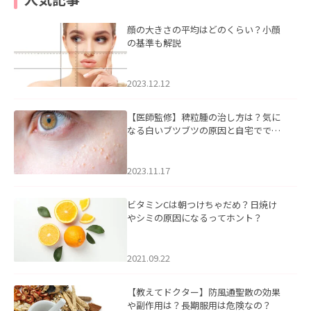
顔の大きさの平均はどのくらい？小顔
の基準も解説
2023.12.12
【医師監修】稗粒腫の治し方は？気に
なる白いブツブツの原因と自宅ででき
るケアについて
2023.11.17
ビタミンCは朝つけちゃだめ？日焼け
やシミの原因になるってホント？
2021.09.22
【教えてドクター】防風通聖散の効果
や副作用は？長期服用は危険なの？