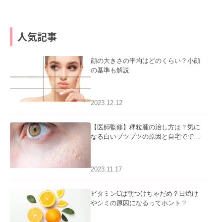
人気記事
顔の大きさの平均はどのくらい？小顔
の基準も解説
2023.12.12
【医師監修】稗粒腫の治し方は？気に
なる白いブツブツの原因と自宅ででき
るケアについて
2023.11.17
ビタミンCは朝つけちゃだめ？日焼け
やシミの原因になるってホント？