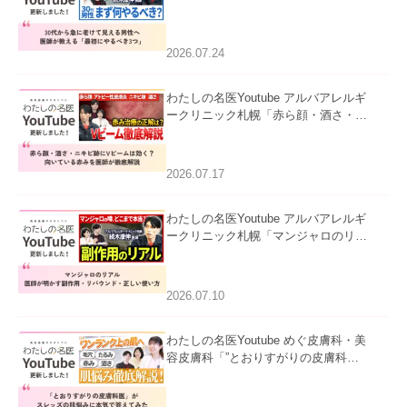
て見える男性へ｜医師が教える「最初
にやるべき3つ」」を公開いたしまし
た。
2026.07.24
わたしの名医Youtube アルバアレルギ
ークリニック札幌「赤ら顔・酒さ・ニ
キビ跡にVビームは効く？向いている
赤みを医師が徹底解説」を公開いたし
ました。
2026.07.17
わたしの名医Youtube アルバアレルギ
ークリニック札幌「マンジャロのリア
ル｜医師が明かす副作用・リバウン
ド・正しい使い方」を公開いたしまし
た。
2026.07.10
わたしの名医Youtube めぐ皮膚科・美
容皮膚科「”とおりすがりの皮膚科
医”がスレッズの肌悩みに本気で答えて
みた」を公開いたしました。