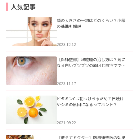
人気記事
顔の大きさの平均はどのくらい？小顔
の基準も解説
2023.12.12
【医師監修】稗粒腫の治し方は？気に
なる白いブツブツの原因と自宅ででき
るケアについて
2023.11.17
ビタミンCは朝つけちゃだめ？日焼け
やシミの原因になるってホント？
2021.09.22
【教えてドクター】防風通聖散の効果