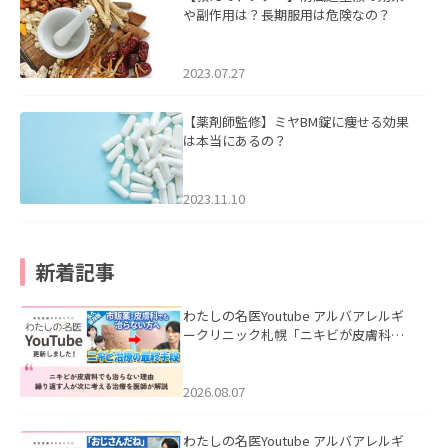
や副作用は？長期服用は危険なの？
2023.07.27
【薬剤師監修】ミヤBM錠に痩せる効果
は本当にあるの？
2023.11.10
新着記事
わたしの名医Youtube アルバアレルギ
ークリニック札幌「ニキビが皮膚科で
も治らない理由｜繰り返す人が次に考
える治療を医師が解説」を公開いたし
ました。
2026.08.07
わたしの名医Youtube アルバアレルギ