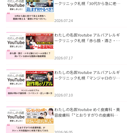
ークリニック札幌「30代から急に老け
て見える男性へ｜医師が教える「最初
にやるべき3つ」」を公開いたしまし
た。
2026.07.24
わたしの名医Youtube アルバアレルギ
ークリニック札幌「赤ら顔・酒さ・ニ
キビ跡にVビームは効く？向いている赤
みを医師が徹底解説」を公開いたしま
した。
2026.07.17
わたしの名医Youtube アルバアレルギ
ークリニック札幌「マンジャロのリア
ル｜医師が明かす副作用・リバウン
ド・正しい使い方」を公開いたしまし
た。
2026.07.10
わたしの名医Youtube めぐ皮膚科・美
容皮膚科「”とおりすがりの皮膚科
医”がスレッズの肌悩みに本気で答えて
みた」を公開いたしました。
2026.06.05