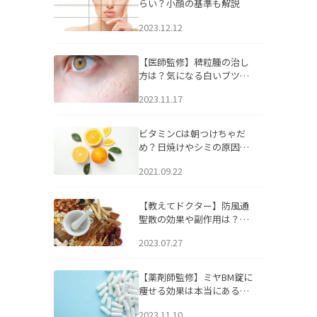
らい？小顔の基準も解説
2023.12.12
【医師監修】稗粒腫の治し
方は？気になる白いブツブ
ツの原因と自宅でできるケ
2023.11.17
アについて
ビタミンCは朝つけちゃだ
め？日焼けやシミの原因に
なるってホント？
2021.09.22
【教えてドクター】防風通
聖散の効果や副作用は？長
期服用は危険なの？
2023.07.27
【薬剤師監修】ミヤBM錠に
痩せる効果は本当にある
の？
2023.11.10