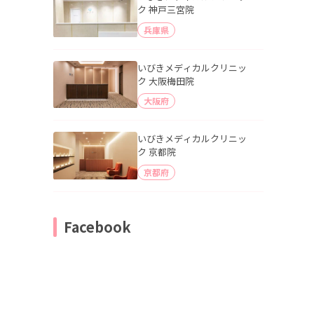
ク 神戸三宮院
兵庫県
いびきメディカルクリニッ
ク 大阪梅田院
大阪府
いびきメディカルクリニッ
ク 京都院
京都府
Facebook