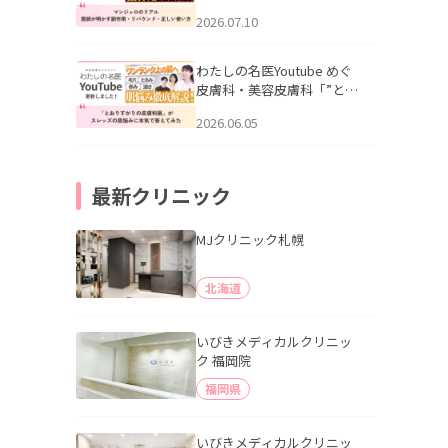
幌「マンジャロのリアル｜
2026.07.10
医師が明かす副作用・リバ
ウンド・正しい使い方」を
公開いたしました。
わたしの名医Youtube めぐ
皮膚科・美容皮膚科「”とお
りすがりの皮膚科医”がスレ
2026.06.05
ッズの肌悩みに本気で答え
てみた」を公開いたしまし
た。
最新クリニック
MJクリニック札幌
北海道
いびきメディカルクリニッ
ク 福岡院
福岡県
いびきメディカルクリニッ