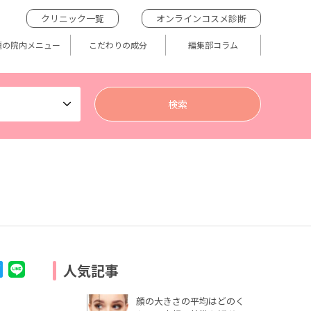
クリニック一覧
オンラインコスメ診断
題の院内メニュー
こだわりの成分
編集部コラム
人気記事
顔の大きさの平均はどのく