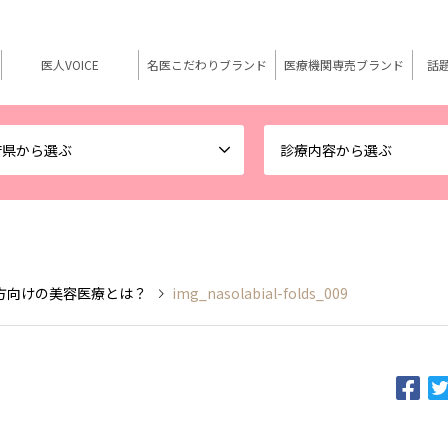
医人VOICE
名医こだわりブランド
医療機関専売ブランド
話
府県から選ぶ
診療内容から選ぶ
方向けの美容医療とは？
img_nasolabial-folds_009