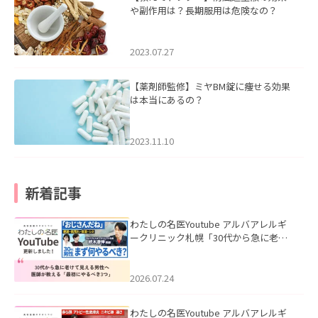
や副作用は？長期服用は危険なの？
2023.07.27
【薬剤師監修】ミヤBM錠に痩せる効果
は本当にあるの？
2023.11.10
新着記事
わたしの名医Youtube アルバアレルギ
ークリニック札幌「30代から急に老け
て見える男性へ｜医師が教える「最初
にやるべき3つ」」を公開いたしまし
た。
2026.07.24
わたしの名医Youtube アルバアレルギ