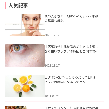
人気記事
顔の大きさの平均はどのくらい？小顔
の基準も解説
2023.12.12
【医師監修】稗粒腫の治し方は？気に
なる白いブツブツの原因と自宅ででき
るケアについて
2023.11.17
ビタミンCは朝つけちゃだめ？日焼け
やシミの原因になるってホント？
2021.09.22
【教えてドクター】防風通聖散の効果