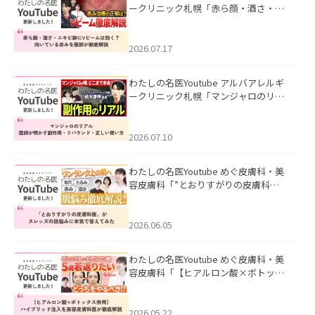
ークリニック札幌「赤ら顔・酒さ・ニ
キビ跡にVビームは効く？向いている赤
みを医師が徹底解説」を公開いたしま
した。
2026.07.17
わたしの名医Youtube アルバアレルギ
ークリニック札幌「マンジャロのリア
ル｜医師が明かす副作用・リバウン
ド・正しい使い方」を公開いたしまし
た。
2026.07.10
わたしの名医Youtube めぐ皮膚科・美
容皮膚科「”とおりすがりの皮膚科
医”がスレッズの肌悩みに本気で答えて
みた」を公開いたしました。
2026.06.05
わたしの名医Youtube めぐ皮膚科・美
容皮膚科「【ヒアルロン酸×ボトック
ス併用】ハイブリッド注入を美容皮膚
科医が徹底解説」を公開いたしまし
た。
2026.05.22