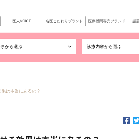
医人VOICE
名医こだわりブランド
医療機関専売ブランド
話
府県から選ぶ
診療内容から選ぶ
効果は本当にあるの？