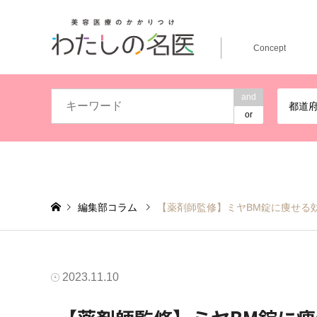
Concept
and
都道
or
編集部コラム
【薬剤師監修】ミヤBM錠に痩せる
2023.11.10