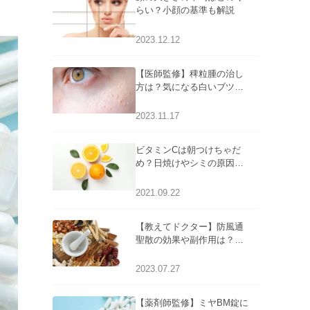
らい？小顔の基準も解説
2023.12.12
【医師監修】稗粒腫の治し
方は？気になる白いブツブ
ツの原因と自宅でできるケ
アについて
2023.11.17
ビタミンCは朝つけちゃだ
め？日焼けやシミの原因に
なるってホント？
2021.09.22
【教えてドクター】防風通
聖散の効果や副作用は？長
期服用は危険なの？
2023.07.27
【薬剤師監修】ミヤBM錠に