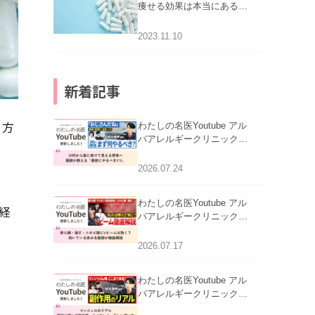
痩せる効果は本当にある
の？
2023.11.10
新着記事
う方
わたしの名医Youtube アル
バアレルギークリニック札
幌「30代から急に老けて見
える男性へ｜医師が教える
2026.07.24
「最初にやるべき3つ」」を
公開いたしました。
わたしの名医Youtube アル
経
バアレルギークリニック札
幌「赤ら顔・酒さ・ニキビ
跡にVビームは効く？向い
2026.07.17
ている赤みを医師が徹底解
説」を公開いたしました。
わたしの名医Youtube アル
バアレルギークリニック札
幌「マンジャロのリアル｜