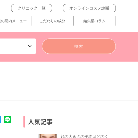
クリニック一覧
オンラインコスメ診断
題の院内メニュー
こだわりの成分
編集部コラム
人気記事
顔の大きさの平均はどのく