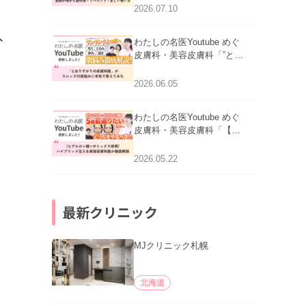
医師が明かす副作用・リバ
2026.07.10
ウンド・正しい使い方」を
公開いたしました。
、
わたしの名医Youtube めぐ
皮膚科・美容皮膚科「”とお
りすがりの皮膚科医”がスレ
ッズの肌悩みに本気で答え
2026.06.05
てみた」を公開いたしまし
た。
わたしの名医Youtube めぐ
皮膚科・美容皮膚科「【ヒ
アルロン酸×ボトックス併
用】ハイブリッド注入を美
2026.05.22
容皮膚科医が徹底解説」を
公開いたしました。
最新クリニック
MJクリニック札幌
北海道