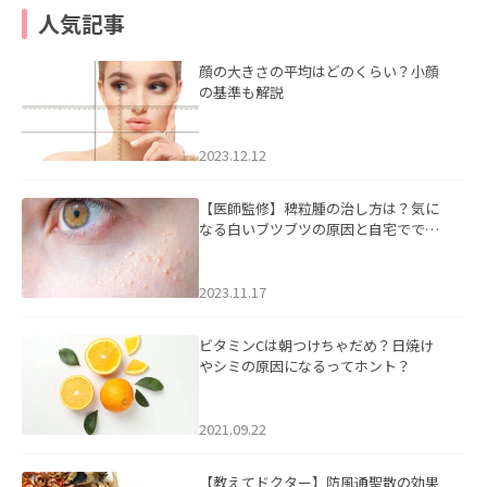
人気記事
顔の大きさの平均はどのくらい？小顔
の基準も解説
2023.12.12
【医師監修】稗粒腫の治し方は？気に
なる白いブツブツの原因と自宅ででき
るケアについて
2023.11.17
ビタミンCは朝つけちゃだめ？日焼け
やシミの原因になるってホント？
2021.09.22
【教えてドクター】防風通聖散の効果