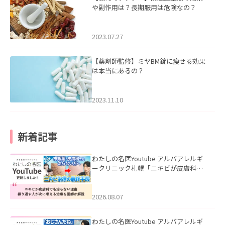
や副作用は？長期服用は危険なの？
2023.07.27
【薬剤師監修】ミヤBM錠に痩せる効果
は本当にあるの？
2023.11.10
新着記事
わたしの名医Youtube アルバアレルギ
ークリニック札幌「ニキビが皮膚科で
も治らない理由｜繰り返す人が次に考
える治療を医師が解説」を公開いたし
ました。
2026.08.07
わたしの名医Youtube アルバアレルギ