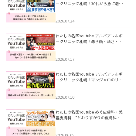
ークリニック札幌「30代から急に老け
て見える男性へ｜医師が教える「最初
にやるべき3つ」」を公開いたしまし
た。
2026.07.24
わたしの名医Youtube アルバアレルギ
ークリニック札幌「赤ら顔・酒さ・ニ
キビ跡にVビームは効く？向いている赤
みを医師が徹底解説」を公開いたしま
した。
2026.07.17
わたしの名医Youtube アルバアレルギ
ークリニック札幌「マンジャロのリア
ル｜医師が明かす副作用・リバウン
ド・正しい使い方」を公開いたしまし
た。
2026.07.10
わたしの名医Youtube めぐ皮膚科・美
容皮膚科「”とおりすがりの皮膚科
医”がスレッズの肌悩みに本気で答えて
みた」を公開いたしました。
2026.06.05