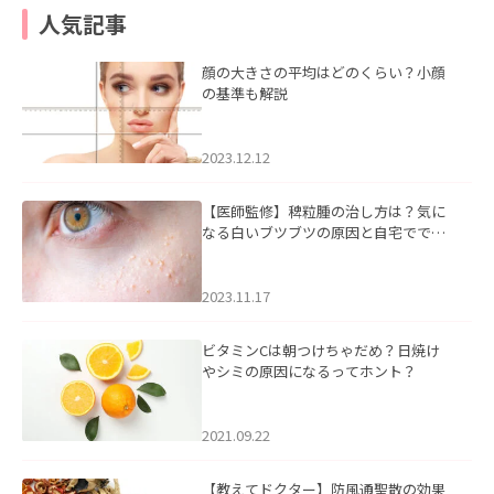
人気記事
顔の大きさの平均はどのくらい？小顔
の基準も解説
2023.12.12
【医師監修】稗粒腫の治し方は？気に
なる白いブツブツの原因と自宅ででき
るケアについて
2023.11.17
ビタミンCは朝つけちゃだめ？日焼け
やシミの原因になるってホント？
2021.09.22
【教えてドクター】防風通聖散の効果