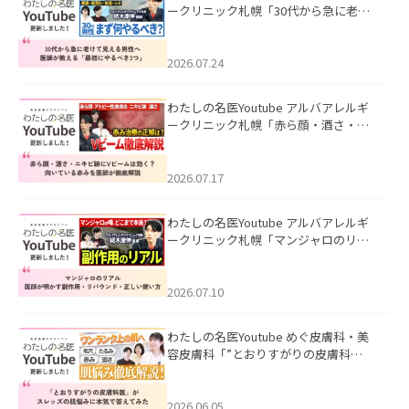
ークリニック札幌「30代から急に老け
て見える男性へ｜医師が教える「最初
にやるべき3つ」」を公開いたしまし
た。
2026.07.24
わたしの名医Youtube アルバアレルギ
ークリニック札幌「赤ら顔・酒さ・ニ
キビ跡にVビームは効く？向いている赤
みを医師が徹底解説」を公開いたしま
した。
2026.07.17
わたしの名医Youtube アルバアレルギ
ークリニック札幌「マンジャロのリア
ル｜医師が明かす副作用・リバウン
ド・正しい使い方」を公開いたしまし
た。
2026.07.10
わたしの名医Youtube めぐ皮膚科・美
容皮膚科「”とおりすがりの皮膚科
医”がスレッズの肌悩みに本気で答えて
みた」を公開いたしました。
2026.06.05