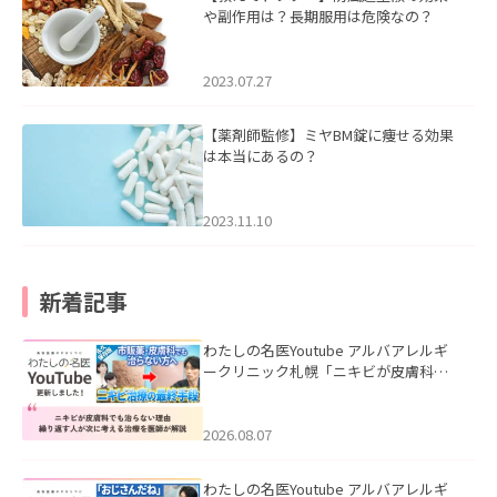
や副作用は？長期服用は危険なの？
2023.07.27
【薬剤師監修】ミヤBM錠に痩せる効果
は本当にあるの？
2023.11.10
新着記事
わたしの名医Youtube アルバアレルギ
ークリニック札幌「ニキビが皮膚科で
も治らない理由｜繰り返す人が次に考
える治療を医師が解説」を公開いたし
ました。
2026.08.07
わたしの名医Youtube アルバアレルギ