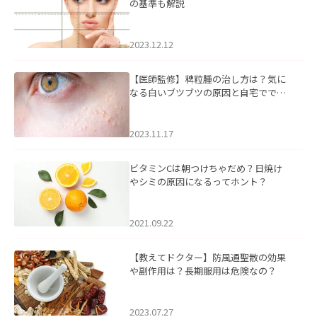
の基準も解説
2023.12.12
【医師監修】稗粒腫の治し方は？気に
なる白いブツブツの原因と自宅ででき
るケアについて
2023.11.17
ビタミンCは朝つけちゃだめ？日焼け
やシミの原因になるってホント？
2021.09.22
【教えてドクター】防風通聖散の効果
や副作用は？長期服用は危険なの？
2023.07.27