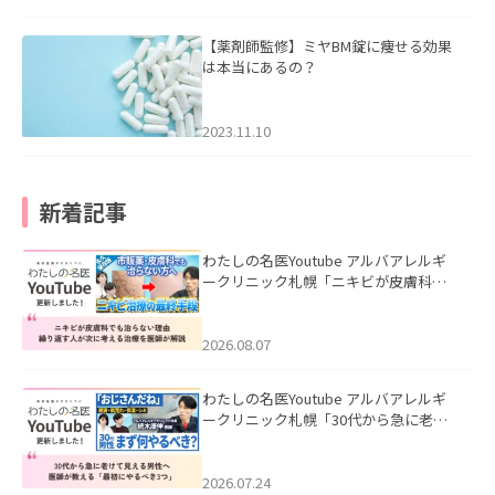
【薬剤師監修】ミヤBM錠に痩せる効果
は本当にあるの？
2023.11.10
新着記事
わたしの名医Youtube アルバアレルギ
ークリニック札幌「ニキビが皮膚科で
も治らない理由｜繰り返す人が次に考
える治療を医師が解説」を公開いたし
ました。
2026.08.07
わたしの名医Youtube アルバアレルギ
ークリニック札幌「30代から急に老け
て見える男性へ｜医師が教える「最初
にやるべき3つ」」を公開いたしまし
た。
2026.07.24