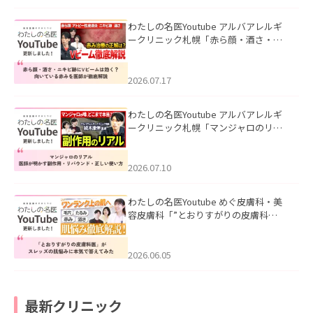
わたしの名医Youtube アルバアレルギ
ークリニック札幌「赤ら顔・酒さ・ニ
キビ跡にVビームは効く？向いている赤
みを医師が徹底解説」を公開いたしま
した。
2026.07.17
わたしの名医Youtube アルバアレルギ
ークリニック札幌「マンジャロのリア
ル｜医師が明かす副作用・リバウン
ド・正しい使い方」を公開いたしまし
た。
2026.07.10
わたしの名医Youtube めぐ皮膚科・美
容皮膚科「”とおりすがりの皮膚科
医”がスレッズの肌悩みに本気で答えて
みた」を公開いたしました。
2026.06.05
最新クリニック