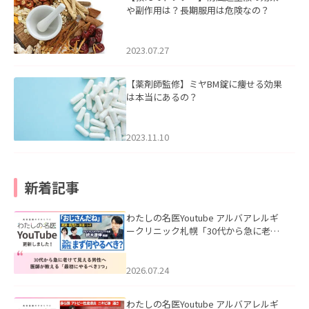
や副作用は？長期服用は危険なの？
2023.07.27
【薬剤師監修】ミヤBM錠に痩せる効果
は本当にあるの？
2023.11.10
新着記事
わたしの名医Youtube アルバアレルギ
ークリニック札幌「30代から急に老け
て見える男性へ｜医師が教える「最初
にやるべき3つ」」を公開いたしまし
た。
2026.07.24
わたしの名医Youtube アルバアレルギ