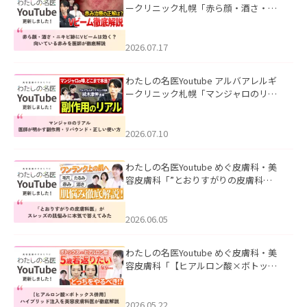
ークリニック札幌「赤ら顔・酒さ・ニ
キビ跡にVビームは効く？向いている赤
みを医師が徹底解説」を公開いたしま
した。
2026.07.17
わたしの名医Youtube アルバアレルギ
ークリニック札幌「マンジャロのリア
ル｜医師が明かす副作用・リバウン
ド・正しい使い方」を公開いたしまし
た。
2026.07.10
わたしの名医Youtube めぐ皮膚科・美
容皮膚科「”とおりすがりの皮膚科
医”がスレッズの肌悩みに本気で答えて
みた」を公開いたしました。
2026.06.05
わたしの名医Youtube めぐ皮膚科・美
容皮膚科「【ヒアルロン酸×ボトック
ス併用】ハイブリッド注入を美容皮膚
科医が徹底解説」を公開いたしまし
た。
2026.05.22