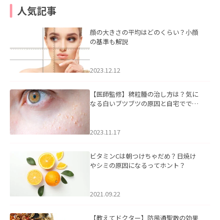
人気記事
顔の大きさの平均はどのくらい？小顔
の基準も解説
2023.12.12
【医師監修】稗粒腫の治し方は？気に
なる白いブツブツの原因と自宅ででき
るケアについて
2023.11.17
ビタミンCは朝つけちゃだめ？日焼け
やシミの原因になるってホント？
2021.09.22
【教えてドクター】防風通聖散の効果