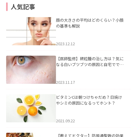
人気記事
顔の大きさの平均はどのくらい？小顔
の基準も解説
2023.12.12
【医師監修】稗粒腫の治し方は？気に
なる白いブツブツの原因と自宅ででき
るケアについて
2023.11.17
ビタミンCは朝つけちゃだめ？日焼け
やシミの原因になるってホント？
2021.09.22
【教えてドクター】防風通聖散の効果