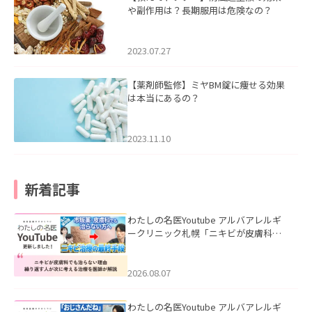
や副作用は？長期服用は危険なの？
2023.07.27
【薬剤師監修】ミヤBM錠に痩せる効果
は本当にあるの？
2023.11.10
新着記事
わたしの名医Youtube アルバアレルギ
ークリニック札幌「ニキビが皮膚科で
も治らない理由｜繰り返す人が次に考
える治療を医師が解説」を公開いたし
ました。
2026.08.07
わたしの名医Youtube アルバアレルギ