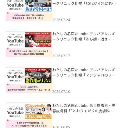
ークリニック札幌「30代から急に老け
て見える男性へ｜医師が教える「最初
にやるべき3つ」」を公開いたしまし
た。
2026.07.24
わたしの名医Youtube アルバアレルギ
ークリニック札幌「赤ら顔・酒さ・ニ
キビ跡にVビームは効く？向いている赤
みを医師が徹底解説」を公開いたしま
した。
2026.07.17
わたしの名医Youtube アルバアレルギ
ークリニック札幌「マンジャロのリア
ル｜医師が明かす副作用・リバウン
ド・正しい使い方」を公開いたしまし
た。
2026.07.10
わたしの名医Youtube めぐ皮膚科・美
容皮膚科「”とおりすがりの皮膚科
医”がスレッズの肌悩みに本気で答えて
みた」を公開いたしました。
2026.06.05