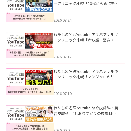
ークリニック札幌「30代から急に老け
て見える男性へ｜医師が教える「最初
にやるべき3つ」」を公開いたしまし
た。
2026.07.24
わたしの名医Youtube アルバアレルギ
ークリニック札幌「赤ら顔・酒さ・ニ
キビ跡にVビームは効く？向いている赤
みを医師が徹底解説」を公開いたしま
した。
2026.07.17
わたしの名医Youtube アルバアレルギ
ークリニック札幌「マンジャロのリア
ル｜医師が明かす副作用・リバウン
ド・正しい使い方」を公開いたしまし
た。
2026.07.10
わたしの名医Youtube めぐ皮膚科・美
容皮膚科「”とおりすがりの皮膚科
医”がスレッズの肌悩みに本気で答えて
みた」を公開いたしました。
2026.06.05