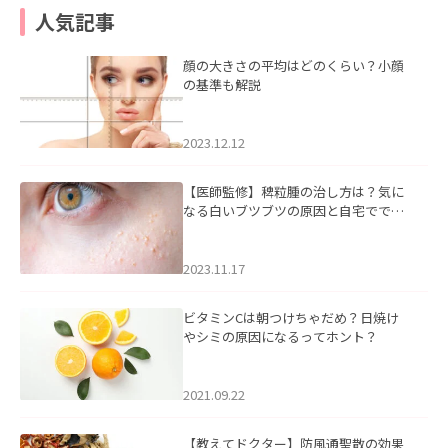
人気記事
顔の大きさの平均はどのくらい？小顔
の基準も解説
2023.12.12
【医師監修】稗粒腫の治し方は？気に
なる白いブツブツの原因と自宅ででき
るケアについて
2023.11.17
ビタミンCは朝つけちゃだめ？日焼け
やシミの原因になるってホント？
2021.09.22
【教えてドクター】防風通聖散の効果