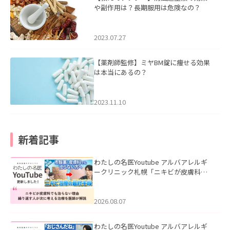
や副作用は？長期服用は危険なの？
2023.07.27
【薬剤師監修】ミヤBM錠に痩せる効果
は本当にあるの？
2023.11.10
新着記事
わたしの名医Youtube アルバアレルギ
ークリニック札幌「ニキビが皮膚科で
も治らない理由｜繰り返す人が次に考
える治療を医師が解説」を公開いたし
ました。
2026.08.07
わたしの名医Youtube アルバアレルギ