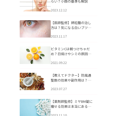
らい？小顔の基準も解説
2023.12.12
【医師監修】稗粒腫の治し
方は？気になる白いブツブ
ツの原因と自宅でできるケ
2023.11.17
アについて
ビタミンCは朝つけちゃだ
め？日焼けやシミの原因に
なるってホント？
2021.09.22
【教えてドクター】防風通
聖散の効果や副作用は？長
期服用は危険なの？
2023.07.27
【薬剤師監修】ミヤBM錠に
痩せる効果は本当にある
の？
2023.11.10