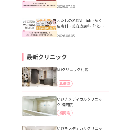
幌「マンジャロのリアル｜
2026.07.10
医師が明かす副作用・リバ
ウンド・正しい使い方」を
公開いたしました。
わたしの名医Youtube めぐ
皮膚科・美容皮膚科「”とお
りすがりの皮膚科医”がスレ
2026.06.05
ッズの肌悩みに本気で答え
てみた」を公開いたしまし
た。
最新クリニック
MJクリニック札幌
北海道
いびきメディカルクリニッ
ク 福岡院
福岡県
いびきメディカルクリニッ