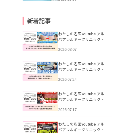
新着記事
わたしの名医Youtube アル
バアレルギークリニック札
幌「ニキビが皮膚科でも治
2026.08.07
らない理由｜繰り返す人が
次に考える治療を医師が解
説」を公開いたしました。
わたしの名医Youtube アル
バアレルギークリニック札
幌「30代から急に老けて見
2026.07.24
える男性へ｜医師が教える
「最初にやるべき3つ」」を
公開いたしました。
わたしの名医Youtube アル
バアレルギークリニック札
幌「赤ら顔・酒さ・ニキビ
2026.07.17
跡にVビームは効く？向いて
いる赤みを医師が徹底解
説」を公開いたしました。
わたしの名医Youtube アル
バアレルギークリニック札