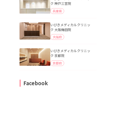
ク 神戸三宮院
兵庫県
いびきメディカルクリニッ
ク 大阪梅田院
大阪府
いびきメディカルクリニッ
ク 京都院
京都府
Facebook