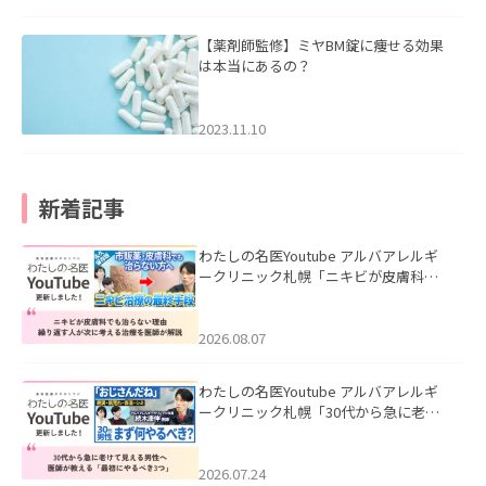
【薬剤師監修】ミヤBM錠に痩せる効果
は本当にあるの？
2023.11.10
新着記事
わたしの名医Youtube アルバアレルギ
ークリニック札幌「ニキビが皮膚科で
も治らない理由｜繰り返す人が次に考
える治療を医師が解説」を公開いたし
ました。
2026.08.07
わたしの名医Youtube アルバアレルギ
ークリニック札幌「30代から急に老け
て見える男性へ｜医師が教える「最初
にやるべき3つ」」を公開いたしまし
た。
2026.07.24