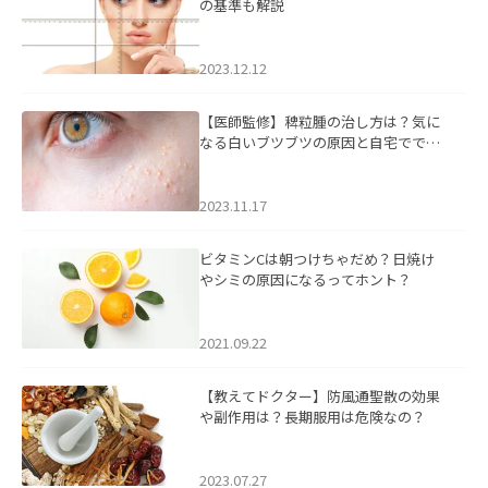
の基準も解説
2023.12.12
【医師監修】稗粒腫の治し方は？気に
なる白いブツブツの原因と自宅ででき
るケアについて
2023.11.17
ビタミンCは朝つけちゃだめ？日焼け
やシミの原因になるってホント？
2021.09.22
【教えてドクター】防風通聖散の効果
や副作用は？長期服用は危険なの？
2023.07.27