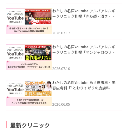
わたしの名医Youtube アルバアレルギ
ークリニック札幌「赤ら顔・酒さ・ニ
キビ跡にVビームは効く？向いている赤
みを医師が徹底解説」を公開いたしま
した。
2026.07.17
わたしの名医Youtube アルバアレルギ
ークリニック札幌「マンジャロのリア
ル｜医師が明かす副作用・リバウン
ド・正しい使い方」を公開いたしまし
た。
2026.07.10
わたしの名医Youtube めぐ皮膚科・美
容皮膚科「”とおりすがりの皮膚科
医”がスレッズの肌悩みに本気で答えて
みた」を公開いたしました。
2026.06.05
最新クリニック