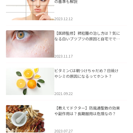
の基準も解説
2023.12.12
【医師監修】稗粒腫の治し方は？気に
なる白いブツブツの原因と自宅ででき
るケアについて
2023.11.17
ビタミンCは朝つけちゃだめ？日焼け
やシミの原因になるってホント？
2021.09.22
【教えてドクター】防風通聖散の効果
や副作用は？長期服用は危険なの？
2023.07.27