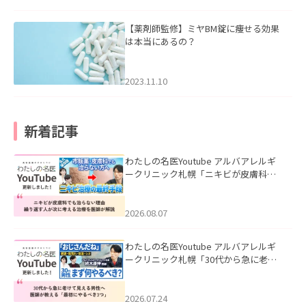
【薬剤師監修】ミヤBM錠に痩せる効果
は本当にあるの？
2023.11.10
新着記事
わたしの名医Youtube アルバアレルギ
ークリニック札幌「ニキビが皮膚科で
も治らない理由｜繰り返す人が次に考
える治療を医師が解説」を公開いたし
ました。
2026.08.07
わたしの名医Youtube アルバアレルギ
ークリニック札幌「30代から急に老け
て見える男性へ｜医師が教える「最初
にやるべき3つ」」を公開いたしまし
た。
2026.07.24