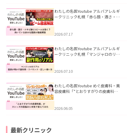
わたしの名医Youtube アルバアレルギ
ークリニック札幌「赤ら顔・酒さ・ニ
キビ跡にVビームは効く？向いている赤
みを医師が徹底解説」を公開いたしま
した。
2026.07.17
わたしの名医Youtube アルバアレルギ
ークリニック札幌「マンジャロのリア
ル｜医師が明かす副作用・リバウン
ド・正しい使い方」を公開いたしまし
た。
2026.07.10
わたしの名医Youtube めぐ皮膚科・美
容皮膚科「”とおりすがりの皮膚科
医”がスレッズの肌悩みに本気で答えて
みた」を公開いたしました。
2026.06.05
最新クリニック