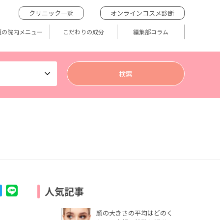
クリニック一覧
オンラインコスメ診断
題の院内メニュー
こだわりの成分
編集部コラム
人気記事
顔の大きさの平均はどのく