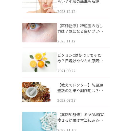
らい？小顔の基準も解説
2023.12.12
【医師監修】稗粒腫の治し
方は？気になる白いブツブ
ツの原因と自宅でできるケ
2023.11.17
アについて
ビタミンCは朝つけちゃだ
め？日焼けやシミの原因に
なるってホント？
2021.09.22
【教えてドクター】防風通
聖散の効果や副作用は？長
期服用は危険なの？
2023.07.27
【薬剤師監修】ミヤBM錠に
痩せる効果は本当にある
の？
2023.11.10