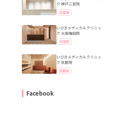
ク 神戸三宮院
兵庫県
いびきメディカルクリニッ
ク 大阪梅田院
大阪府
いびきメディカルクリニッ
ク 京都院
京都府
Facebook