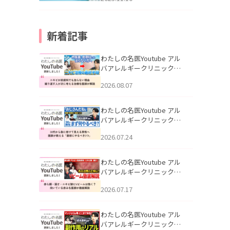
新着記事
わたしの名医Youtube アル
バアレルギークリニック札
幌「ニキビが皮膚科でも治
2026.08.07
らない理由｜繰り返す人が
次に考える治療を医師が解
説」を公開いたしました。
わたしの名医Youtube アル
バアレルギークリニック札
幌「30代から急に老けて見
2026.07.24
える男性へ｜医師が教える
「最初にやるべき3つ」」を
公開いたしました。
わたしの名医Youtube アル
バアレルギークリニック札
幌「赤ら顔・酒さ・ニキビ
2026.07.17
跡にVビームは効く？向いて
いる赤みを医師が徹底解
説」を公開いたしました。
わたしの名医Youtube アル
バアレルギークリニック札