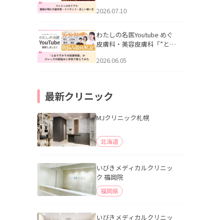
幌「マンジャロのリアル｜
2026.07.10
医師が明かす副作用・リバ
ウンド・正しい使い方」を
公開いたしました。
わたしの名医Youtube めぐ
皮膚科・美容皮膚科「”とお
りすがりの皮膚科医”がスレ
2026.06.05
ッズの肌悩みに本気で答え
てみた」を公開いたしまし
た。
最新クリニック
MJクリニック札幌
北海道
いびきメディカルクリニッ
ク 福岡院
福岡県
いびきメディカルクリニッ