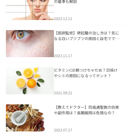
の基準も解説
2023.12.12
【医師監修】稗粒腫の治し方は？気に
なる白いブツブツの原因と自宅ででき
るケアについて
2023.11.17
ビタミンCは朝つけちゃだめ？日焼け
やシミの原因になるってホント？
2021.09.22
【教えてドクター】防風通聖散の効果
や副作用は？長期服用は危険なの？
2023.07.27