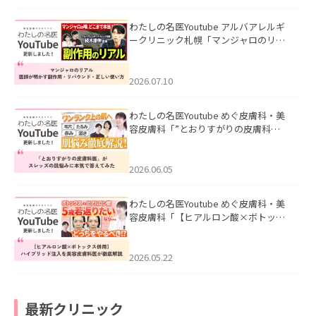
わたしの名医Youtube アルバアレルギ
ークリニック札幌「マンジャロのリア
ル｜医師が明かす副作用・リバウン
ド・正しい使い方」を公開いたしまし
た。
2026.07.10
わたしの名医Youtube めぐ皮膚科・美
容皮膚科「”とおりすがりの皮膚科
医”がスレッズの肌悩みに本気で答えて
みた」を公開いたしました。
2026.06.05
わたしの名医Youtube めぐ皮膚科・美
容皮膚科「【ヒアルロン酸×ボトック
ス併用】ハイブリッド注入を美容皮膚
科医が徹底解説」を公開いたしまし
た。
2026.05.22
最新クリニック