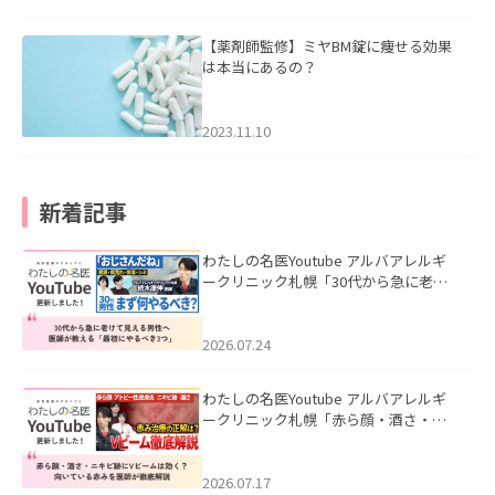
【薬剤師監修】ミヤBM錠に痩せる効果
は本当にあるの？
2023.11.10
新着記事
わたしの名医Youtube アルバアレルギ
ークリニック札幌「30代から急に老け
て見える男性へ｜医師が教える「最初
にやるべき3つ」」を公開いたしまし
た。
2026.07.24
わたしの名医Youtube アルバアレルギ
ークリニック札幌「赤ら顔・酒さ・ニ
キビ跡にVビームは効く？向いている赤
みを医師が徹底解説」を公開いたしま
した。
2026.07.17