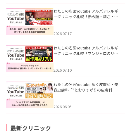
わたしの名医Youtube アルバアレルギ
ークリニック札幌「赤ら顔・酒さ・ニ
キビ跡にVビームは効く？向いている赤
みを医師が徹底解説」を公開いたしま
した。
2026.07.17
わたしの名医Youtube アルバアレルギ
ークリニック札幌「マンジャロのリア
ル｜医師が明かす副作用・リバウン
ド・正しい使い方」を公開いたしまし
た。
2026.07.10
わたしの名医Youtube めぐ皮膚科・美
容皮膚科「”とおりすがりの皮膚科
医”がスレッズの肌悩みに本気で答えて
みた」を公開いたしました。
2026.06.05
最新クリニック