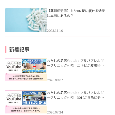
【薬剤師監修】ミヤBM錠に痩せる効果
は本当にあるの？
2023.11.10
新着記事
わたしの名医Youtube アルバアレルギ
ークリニック札幌「ニキビが皮膚科で
も治らない理由｜繰り返す人が次に考
える治療を医師が解説」を公開いたし
ました。
2026.08.07
わたしの名医Youtube アルバアレルギ
ークリニック札幌「30代から急に老け
て見える男性へ｜医師が教える「最初
にやるべき3つ」」を公開いたしまし
た。
2026.07.24