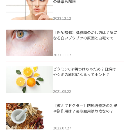
の基準も解説
2023.12.12
【医師監修】稗粒腫の治し方は？気に
なる白いブツブツの原因と自宅ででき
るケアについて
2023.11.17
ビタミンCは朝つけちゃだめ？日焼け
やシミの原因になるってホント？
2021.09.22
【教えてドクター】防風通聖散の効果
や副作用は？長期服用は危険なの？
2023.07.27