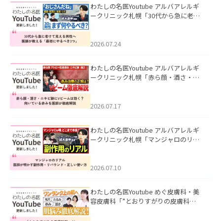
わたしの名医Youtube アルバアレルギ
ークリニック札幌「30代から急に老け
て見える男性へ｜医師が教える「最初
にやるべき3つ」」を公開いたしまし
た。
2026.07.24
わたしの名医Youtube アルバアレルギ
ークリニック札幌「赤ら顔・酒さ・ニ
キビ跡にVビームは効く？向いている赤
みを医師が徹底解説」を公開いたしま
した。
2026.07.17
わたしの名医Youtube アルバアレルギ
ークリニック札幌「マンジャロのリア
ル｜医師が明かす副作用・リバウン
ド・正しい使い方」を公開いたしまし
た。
2026.07.10
わたしの名医Youtube めぐ皮膚科・美
容皮膚科「”とおりすがりの皮膚科
医”がスレッズの肌悩みに本気で答えて
みた」を公開いたしました。