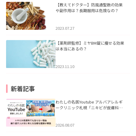
【教えてドクター】防風通聖散の効果
や副作用は？長期服用は危険なの？
2023.07.27
【薬剤師監修】ミヤBM錠に痩せる効果
は本当にあるの？
2023.11.10
新着記事
わたしの名医Youtube アルバアレルギ
ークリニック札幌「ニキビが皮膚科で
も治らない理由｜繰り返す人が次に考
える治療を医師が解説」を公開いたし
ました。
2026.08.07